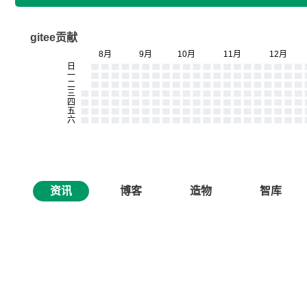
gitee贡献
资讯
博客
造物
智库