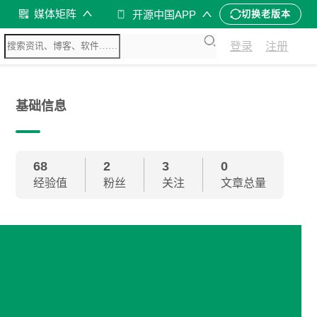
媒体矩阵
开源中国APP
切换老版本
登录
注册
基础信息
68
2
3
0
经验值
粉丝
关注
文章总量