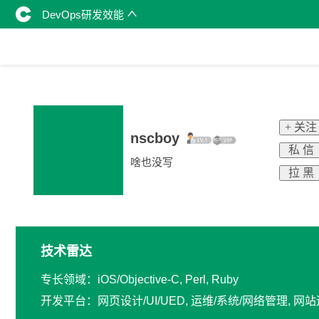
DevOps研发效能
+ 关注
nscboy
私 信
啥也没写
拉 黑
技术雷达
专长领域：iOS/Objective-C, Perl, Ruby
开发平台：网页设计/UI/UED, 运维/系统/网络管理, 网