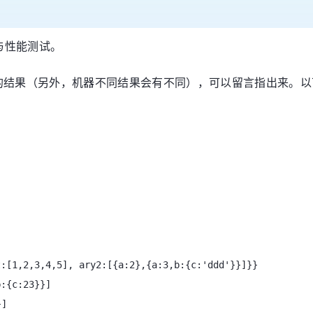
与性能测试。
果（另外，机器不同结果会有不同），可以留言指出来。以下测试数
t:[1,2,3,4,5], ary2:[{a:2},{a:3,b:{c:'ddd'}}]}}
b:{c:23}}]
}]