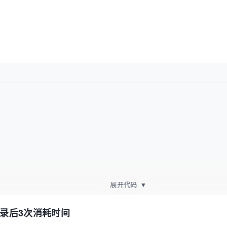
展开代码
▼
记录后3次消耗时间
- start;
