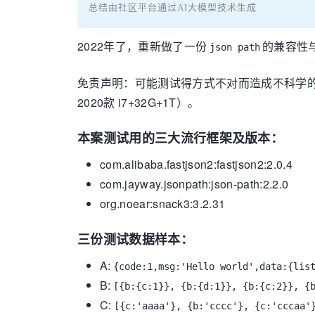
总结由社区平台通过AI大模型技术生成
2022年了，重新做了一份
的兼容性
json path
免责声明：可能测试得方式不对而造成不科学的结
2020款 i7+32G+1T）。
本案测试用的三大流行框架及版本：
com.alibaba.fastjson2:fastjson2:2.0.4
com.jayway.jsonpath:json-path:2.2.0
org.noear:snack3:3.2.31
三份测试数据样本：
A:
{code:1,msg:'Hello world',data:{lis
B:
[{b:{c:1}}, {b:{d:1}}, {b:{c:2}}, {
C:
[{c:'aaaa'}, {b:'cccc'}, {c:'cccaa'