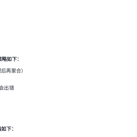
理策略如下：
理后再聚合）
处会出错
略如下：