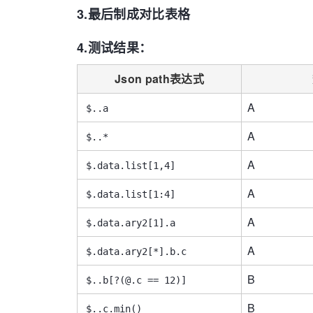
3.最后制成对比表格
System
.
out
.
println
4.测试结果：
Json path表达式
A
$..a
A
$..*
A
$.data.list[1,4]
A
$.data.list[1:4]
A
$.data.ary2[1].a
A
$.data.ary2[*].b.c
B
$..b[?(@.c == 12)]
B
$..c.min()