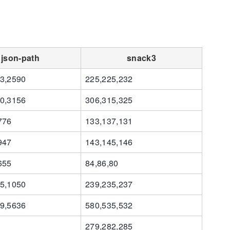
json-path
snack3
3,2590
225,225,232
0,3156
306,315,325
776
133,137,131
947
143,145,146
655
84,86,80
5,1050
239,235,237
9,5636
580,535,532
279,282,285