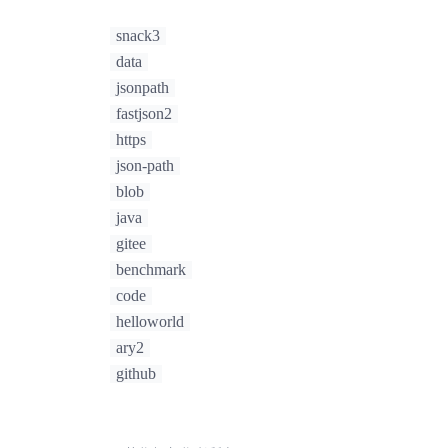
snack3
data
jsonpath
fastjson2
https
json-path
blob
java
gitee
benchmark
code
helloworld
ary2
github