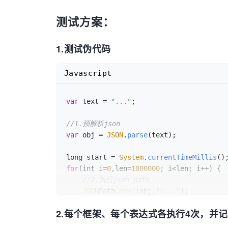
测试方案：
1.测试伪代码
Javascript
var
 text = 
"..."
;

//1.预解析json
var
 obj = 
JSON
.
parse
(text);

long start = 
System
.
currentTimeMillis
for
(int i=
0
,len=
1000000
; i<len; i++) {

//2.执行json path
JSON
Path.
eval
(obj,
"$..."
); 

2.每个框架、每个表达式各执行4次，并
//3.100万次的消耗时间（记录的数值就是这个）
long times = 
System
.
currentTimeMillis
() 