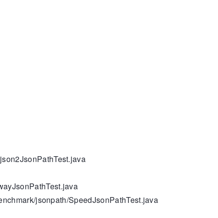
tjson2JsonPathTest.java
ywayJsonPathTest.java
enchmark/jsonpath/SpeedJsonPathTest.java