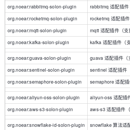
org.noear:rabbitmq-solon-plugin
rabbitmq 适配插
org.noear:rocketmq-solon-plugin
rocketmq 适配插
org.noear:mqtt-solon-plugin
mqtt 适配插件（支
org.noear:kafka-solon-plugin
kafka 适配插件（支
org.noear:guava-solon-plugin
guava 适配插件（支
org.noear:sentinel-solon-plugin
sentinel 适配插
org.noear:semaphore-solon-plugin
semaphore 适配
org.noear:aliyun-oss-solon-plugin
aliyun-oss 适
org.noear:aws-s3-solon-plugin
aws-s3 适配插件
org.noear:snowflake-id-solon-plugin
snowflake 算法