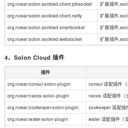
org.noear:solon.sockted.client.jdksocket
扩展插件,sock
org.noear:solon.sockted.client.netty
扩展插件,soc
org.noear:solon.sockted.smartsocket
扩展插件,sock
org.noear:solon.sockted.websocket
扩展插件,soc
4、Solon Cloud 插件
插件
org.noear:consul-solon-plugin
consul 适配插件
org.noear:nacos-solon-plugin
nacos 适配插件（
org.noear:zookeeper-solon-plugin
zookeeper 适
org.noear:water-solon-plugin
water 适配插件