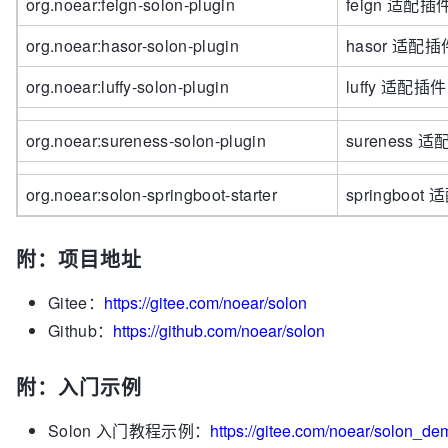
org.noear:feign-solon-plugin
feign 适配插
org.noear:hasor-solon-plugin
hasor 适配插
org.noear:luffy-solon-plugin
luffy 适配插件
org.noear:sureness-solon-plugin
sureness 
org.noear:solon-springboot-starter
springboot
附：项目地址
Gitee：
https://gitee.com/noear/solon
Github：
https://github.com/noear/solon
附：入门示例
Solon 入门教程示例：
https://gitee.com/noear/solon_de