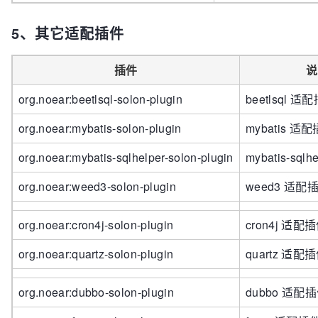
5、其它适配插件
插件
说
org.noear:beetlsql-solon-plugin
beetlsql 适
org.noear:mybatis-solon-plugin
mybatis 适
org.noear:mybatis-sqlhelper-solon-plugin
mybatis-sql
org.noear:weed3-solon-plugin
weed3 适配
org.noear:cron4j-solon-plugin
cron4j 适配
org.noear:quartz-solon-plugin
quartz 适配
org.noear:dubbo-solon-plugin
dubbo 适配