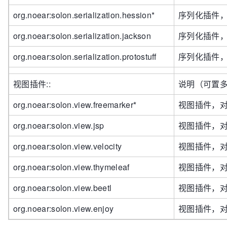
org.noear:solon.serialization.hession*
序列化插件
org.noear:solon.serialization.jackson
序列化插件
org.noear:solon.serialization.protostuff
序列化插件
视图插件::
说明（可置
org.noear:solon.view.freemarker*
视图插件，
org.noear:solon.view.jsp
视图插件，
org.noear:solon.view.velocity
视图插件，
org.noear:solon.view.thymeleaf
视图插件，
org.noear:solon.view.beetl
视图插件，
org.noear:solon.view.enjoy
视图插件，