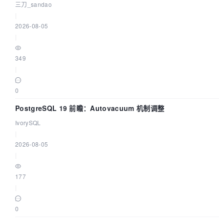
三刀_sandao
|
2026-08-05
|
349
|
0
PostgreSQL 19 前瞻：Autovacuum 机制调整
IvorySQL
|
2026-08-05
|
177
|
0