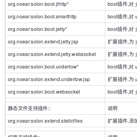
org.noear:solon.boot.jlhttp*
boot插件,对
org.noear:solon.boot.smarthttp
boot插件,对
org.noear:solon.boot.jetty*
boot插件,对
org.noear:solon.extend.jetty.jsp
扩展插件,为
org.noear:solon.extend.jetty.websocket
扩展插件,为
org.noear:solon.boot.undertow*
boot插件,对
org.noear:solon.extend.undertow.jsp
扩展插件,为
org.noear:solon.boot.websocket
boot插件,对
静态文件支持插件::
说明
org.noear:solon.extend.staticfiles
扩展插件,添加静