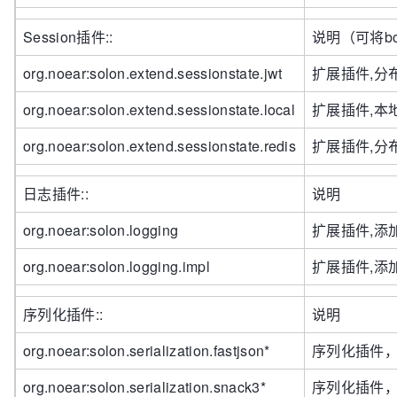
Session插件::
说明（可将boo
org.noear:solon.extend.sessionstate.jwt
扩展插件,分
org.noear:solon.extend.sessionstate.local
扩展插件,本
org.noear:solon.extend.sessionstate.redis
扩展插件,分
日志插件::
说明
org.noear:solon.logging
扩展插件,添
org.noear:solon.logging.impl
扩展插件,添加
序列化插件::
说明
org.noear:solon.serialization.fastjson*
序列化插件
org.noear:solon.serialization.snack3*
序列化插件