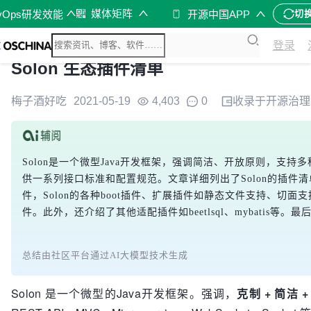
媒体矩阵
vOps研发效能
开源中国APP
切
登录
Solon 生态插件清单
梅子酒好吃
2021-05-19
4,403
0
收录于
开源治理
Solon是一个微型Java开发框架，强调简洁、开放原则，支持多种
供一系列接口标准和配置规范。文章详细列出了Solon的插件清单，包括
件，Solon的各种boot插件、扩展插件如静态文件支持、切面支持、Y
件。此外，还介绍了其他适配插件如beetlsql、mybati
总结由社区平台通过AI大模型技术生成
Solon 是一个微型的Java开发框架。强调，
克制 + 简洁 