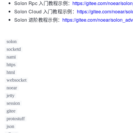
Solon Rpc 入门教程示例：
https://gitee.com/noear/sol
Solon Cloud 入门教程示例：
https://gitee.com/noear/s
Solon 进阶教程示例：
https://gitee.com/noear/solon_a
solon
socketd
nami
https
html
websocket
noear
jetty
session
gitee
protostuff
json