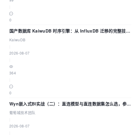
|
0
国产数据库 KaiwuDB 时序引擎：从 InfluxDB 迁移的完整技术
路径
KaiwuDB
|
2026-08-07
|
364
|
0
Wyn嵌入式BI实战（二）：直连模型与直连数据集怎么选，参数
为什么不生效？| 葡萄城技术团队
葡萄城技术团队
|
2026-08-07
|