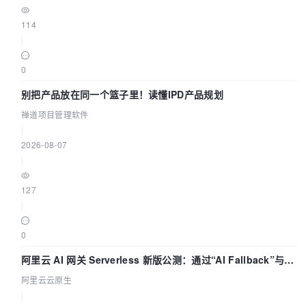
114
|
0
别把产品放在同一个篮子里！读懂IPD产品规划
禅道项目管理软件
|
2026-08-07
|
127
|
0
阿里云 AI 网关 Serverless 新版公测：通过“AI Fallback”与拓
扑可视化构建 AI 流量治理底座
阿里云云原生
|