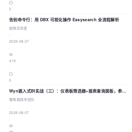
0
告别命令行：用 DBX 可视化操作 Easysearch 全流程解析
极限实验室
|
2026-08-07
|
419
|
0
Wyn嵌入式BI实战（三）：仪表板筛选器+报表查询面板，参数
联动全闭环
葡萄城技术团队
|
2026-08-07
|
99