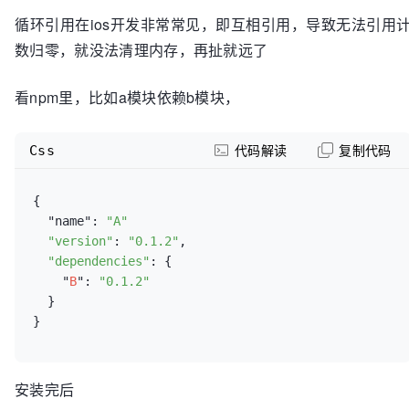
循环引用在ios开发非常常见，即互相引用，导致无法引用
数归零，就没法清理内存，再扯就远了
看npm里，比如a模块依赖b模块，
Css
代码解读
复制代码
{

  "name": 
"A"
"version"
: 
"0.1.2"
,

"dependencies"
: {

    "
B
": 
"0.1.2"
  }

安装完后