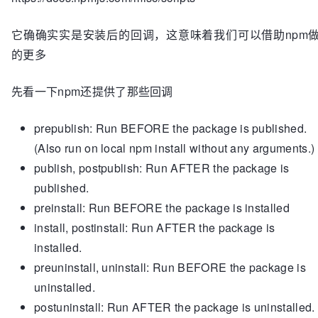
它确确实实是安装后的回调，这意味着我们可以借助npm
的更多
先看一下npm还提供了那些回调
prepublish: Run BEFORE the package is published.
(Also run on local npm install without any arguments.)
publish, postpublish: Run AFTER the package is
published.
preinstall: Run BEFORE the package is installed
install, postinstall: Run AFTER the package is
installed.
preuninstall, uninstall: Run BEFORE the package is
uninstalled.
postuninstall: Run AFTER the package is uninstalled.