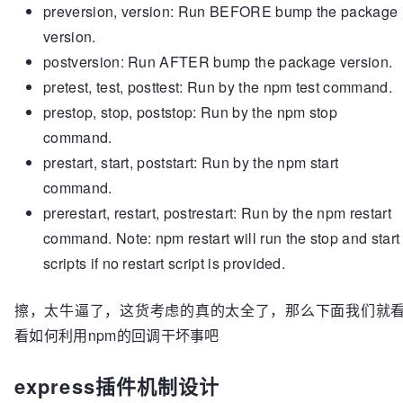
preversion, version: Run BEFORE bump the package
version.
postversion: Run AFTER bump the package version.
pretest, test, posttest: Run by the npm test command.
prestop, stop, poststop: Run by the npm stop
command.
prestart, start, poststart: Run by the npm start
command.
prerestart, restart, postrestart: Run by the npm restart
command. Note: npm restart will run the stop and start
scripts if no restart script is provided.
擦，太牛逼了，这货考虑的真的太全了，那么下面我们就
看如何利用npm的回调干坏事吧
express插件机制设计