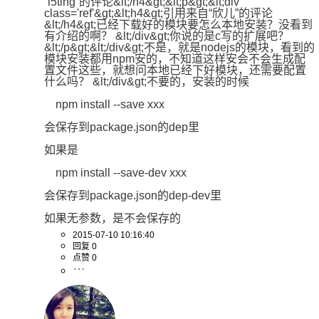
“i5ting”的评论&lt;/h4&gt;&lt;p&gt;&lt;div 
class='ref'&gt;&lt;h4&gt;引用来自“欣儿”的评论
&lt;/h4&gt;已经下载好的模块要怎么本地安装？没看到
有介绍的啊？ &lt;/div&gt;你说的是c写的扩展吧？
&lt;/p&gt;&lt;/div&gt;不是，就是nodejs的模块，看到的
模块安装都用npm安的，不知道这样安会不会生成配
置文件这些，就想问本地已经下好模块，还需要配置
什么吗？ &lt;/div&gt;不要的，安装的时候

    npm install --save xxx

会保存到package.json的dep里

如果是

    npm install --save-dev xxx

会保存到package.json的dep-dev里

如果无参数，是不会保存的
2015-07-10 10:16:40
回复 0
点赞 0