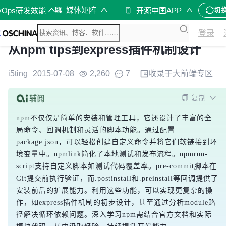
媒体矩阵
vOps研发效能
开源中国APP
切
登录
从npm tips到express插件机制设计
i5ting
2015-07-08
2,260
7
收录于
大前端
专区
复制
npm不仅仅是简单的安装和管理工具，它还设计了丰富的全
局命令、回调机制和灵活的脚本功能。通过配置
package.json，可以轻松创建自定义命令并将它们软链接到环
境变量中。npmlink简化了本地测试和发布流程。npmrun-
script支持自定义脚本如测试代码覆盖率。pre-commit脚本在
Git提交前执行验证，而.postinstall和.preinstall等回调提供了
安装前后的扩展能力。利用这些功能，可以实现更复杂的操
作，如express插件机制的初步设计，甚至通过分析module路
径解决循环依赖问题。深入学习npm需结合官方文档和实际