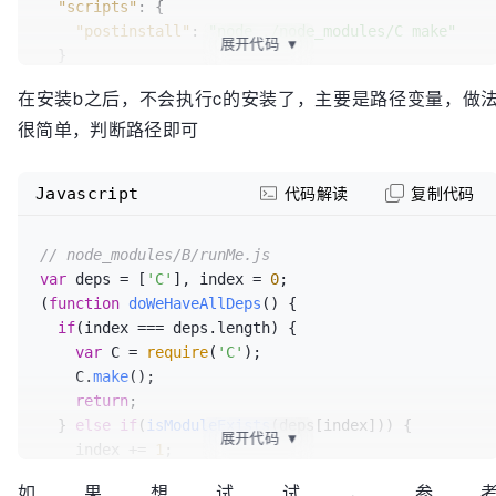
"scripts"
:
{
"postinstall"
:
"node ./node_modules/C make"
展开代码
▼
}
}
在安装b之后，不会执行c的安装了，主要是路径变量，做
很简单，判断路径即可
Javascript
代码解读
复制代码
// node_modules/B/runMe.js
var
 deps = [
'C'
], index = 
0
;

(
function
doWeHaveAllDeps
(
) {

if
(index === deps.
length
) {

var
 C = 
require
(
'C'
);

    C.
make
();

return
;

  } 
else
if
(
isModuleExists
(deps[index])) {

展开代码
▼
    index += 
1
;

doWeHaveAllDeps
();

如果想试试，参