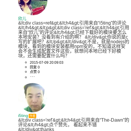
欣儿
&lt;div class=ref&gt;&lt;h4&gt;引用来自“i5ting”的评论
&lt;/h4&gt;&lt;p&gt;&lt;div class='ref'&gt;&lt;h4&gt;引用
来自“欣儿”的评论&lt;/h4&gt;已经下载好的模块要怎么
本地安装？没看到有介绍的啊？ &lt;/div&gt;你说的是c
写的扩展吧？&lt;/p&gt;&lt;/div&gt;不是，就是nodejs的
模块，看到的模块安装都用npm安的，不知道这样安
会不会生成配置文件这些，就想问本地已经下好模
块，还需要配置什么吗？ 
2015-07-09 20:09:03
回复 0
点赞 0
i5ting
作者
&lt;div class='ref'&gt;&lt;h4&gt;引用来自“The-Dawn”的
评论&lt;/h4&gt;点个赞先， 看起来不错
&lt;/div&gt;thanks