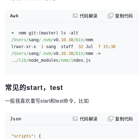
Awk
代码解读
复制代码
➜  nmm git:(master) ls -alt 
/Users/
sang
/.nvm/
v0.
10.38
/bin/
nmm

lrwxr-xr-x  
1
 sang  staff  
32
 Jul  
7
15
:
38
/Users/
sang
/.nvm/
v0.
10.38
/bin/
nmm -> 
..
/lib/
node_modules
/nmm/i
常见的start，test
一般我喜欢重写start和test命令，比如
Json
代码解读
复制代码
"scripts"
:
{