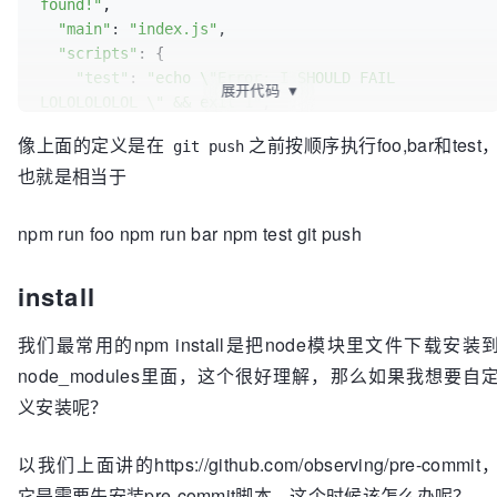
found!"
,

"main"
: 
"index.js"
,

"scripts"
: {

"test"
: 
"echo 
\"
Error: I SHOULD FAIL 
展开代码
▼
LOLOLOLOLOL 
\"
 && exit 1"
,

"foo"
: 
"echo 
\"
fooo
\"
 && exit 0"
,

像上面的定义是在
之前按顺序执行foo,bar和test
git push
"bar"
: 
"echo 
\"
bar
\"
 && exit 0"
也就是相当于
  },

"pre-commit"
: [

"foo"
,

npm run foo npm run bar npm test git push
"bar"
,

"test"
install
  ]

我们最常用的npm install是把node模块里文件下载安装
node_modules里面，这个很好理解，那么如果我想要自
义安装呢？
以我们上面讲的https://github.com/observing/pre-commit
它是需要先安装pre-commit脚本，这个时候该怎么办呢？