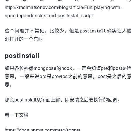
  } 
else
 {

http://krasimirtsonev.com/blog/article/Fun-playing-with-
setTimeout
(doWeHaveAllDeps, 
500
);

  }

npm-dependencies-and-postinstall-script
})();

这个问题并不常见，比较少，但是
确实让人
postinstall
function
isModuleExists
(
 name 
) {

洞打开的一个东西
try
 { 
return
 !!
require
.
resolve
(name); }

catch
(e) { 
return
false
 }

postinstall
如果各位熟悉mongoose的hook，一定会知道pre和post是
意思，一般来说pre是previos之前的意思，post是之后的
思。
那么postinstall从字面上解，即安装之后要执行的回调。
看一下文档
https://docs.npmjs.com/misc/scripts