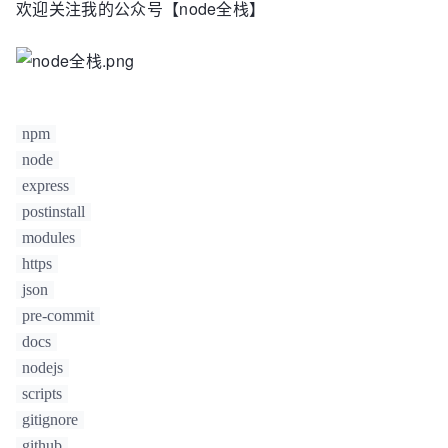
欢迎关注我的公众号【node全栈】
npm
node
express
postinstall
modules
https
json
pre-commit
docs
nodejs
scripts
gitignore
github