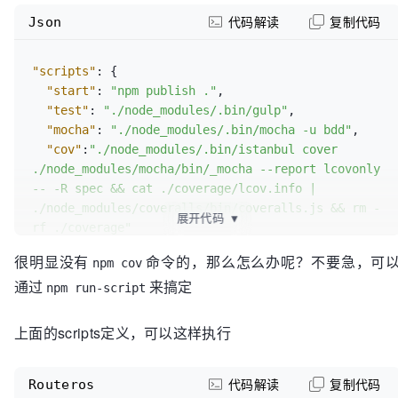
Json
代码解读
复制代码
"scripts"
:
{
"start"
:
"npm publish ."
,
"test"
:
"./node_modules/.bin/gulp"
,
"mocha"
:
"./node_modules/.bin/mocha -u bdd"
,
"cov"
:
"./node_modules/.bin/istanbul cover 
./node_modules/mocha/bin/_mocha --report lcovonly 
-- -R spec && cat ./coverage/lcov.info | 
./node_modules/coveralls/bin/coveralls.js && rm -
展开代码
▼
rf ./coverage"
}
,
很明显没有
命令的，那么怎么办呢？不要急，可
npm cov
通过
来搞定
npm run-script
上面的scripts定义，可以这样执行
Routeros
代码解读
复制代码