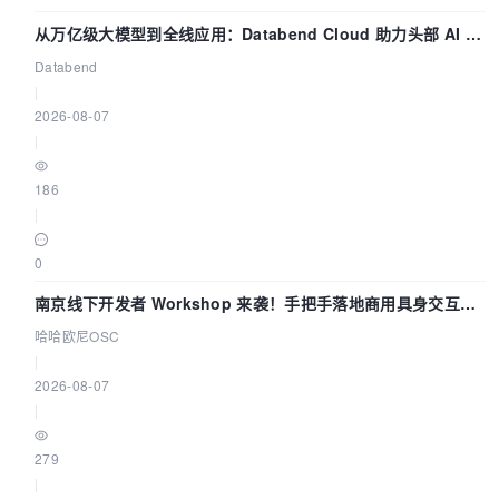
从万亿级大模型到全线应用：Databend Cloud 助力头部 AI 企
业构建全链路 Trace 数据管道
Databend
|
2026-08-07
|
186
|
0
南京线下开发者 Workshop 来袭！手把手落地商用具身交互智
能 Agent 应用
哈哈欧尼OSC
|
2026-08-07
|
279
|