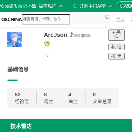
媒体矩阵
vOps研发效能
开源中国APP
切
登录
+ 关
ArcJson
注
私 信
=。=
拉 黑
基础信息
52
8
4
0
经验值
粉丝
关注
文章总量
技术雷达