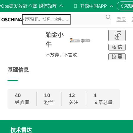
媒体矩阵
vOps研发效能
开源中国APP
切
登录
+ 关
铂金小
注
牛
私 信
不放弃，不言败！
拉 黑
基础信息
40
10
13
4
经验值
粉丝
关注
文章总量
技术雷达