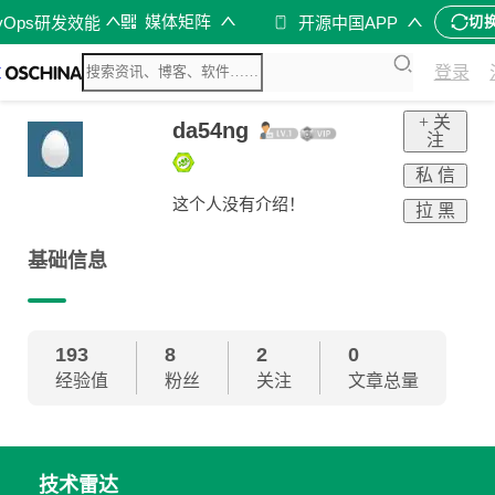
媒体矩阵
vOps研发效能
开源中国APP
切
登录
+ 关
da54ng
注
私 信
这个人没有介绍！
拉 黑
基础信息
193
8
2
0
经验值
粉丝
关注
文章总量
技术雷达