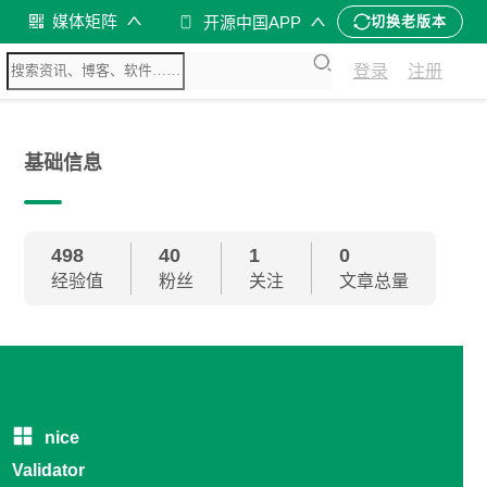
媒体矩阵
开源中国APP
切换老版本
登录
注册
基础信息
498
40
1
0
经验值
粉丝
关注
文章总量
nice
Validator