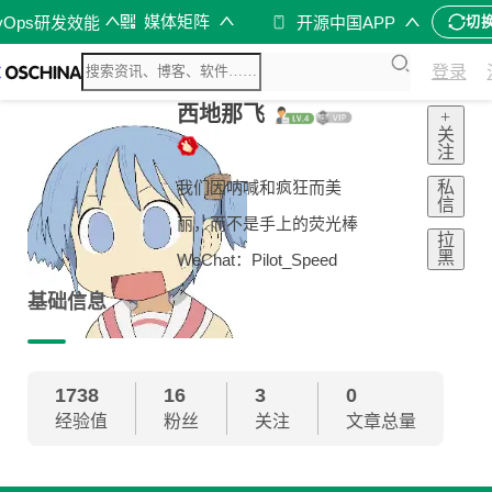
媒体矩阵
vOps研发效能
开源中国APP
切
登录
西地那飞
+
关
注
私
我们因呐喊和疯狂而美
信
丽，而不是手上的荧光棒
拉
黑
WeChat：Pilot_Speed
基础信息
1738
16
3
0
经验值
粉丝
关注
文章总量