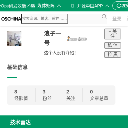
媒体矩阵
vOps研发效能
开源中国APP
切
登录
+ 关
浪子一
注
号
私 信
这个人没有介绍！
拉 黑
基础信息
8
3
2
0
经验值
粉丝
关注
文章总量
技术雷达