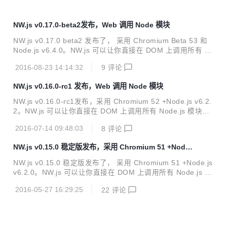
NW.js v0.17.0-beta2发布，Web 调用 Node 模块
NW.js v0.17.0 beta2 发布了， 采用 Chromium Beta 53 和
Node.js v6.4.0。NW.js 可以让你直接在 DOM 上调用所有 N
ode.js 模块，相当于使用一种新的方法来编写 Web 应用。N
2016-08-23 14:14:32
9
评论
W.js 的前身是 node-webkit 。 更新记录 Update Chromium t
o 53.0.2785.70 Update Node.js to 6.4.0 Fix: nwjs 0.17 bet
NW.js v0.16.0-rc1 发布，Web 调用 Node 模块
a - crash at boot (#5193) Fix: multiple evalNWBin always
execute just the fir...
NW.js v0.16.0-rc1发布，采用 Chromium 52 +Node.js v6.2.
2。NW.js 可以让你直接在 DOM 上调用所有 Node.js 模块，
相当于使用一种新的方法来编写 Web 应用。NW.js 的前身是
2016-07-14 09:48:03
8
评论
node-webkit 。 更新记录 Update Chromium to 52.0.2743.7
3 Add App.clearAppCache(manifest_url) for clearing Appli
NW.js v0.15.0 稳定版发布，采用 Chromium 51 +Node.j
cation Cache (#4991) Enable password autosaving for htt
s v6.2.0
p auth dialog (#4966)...
NW.js v0.15.0 稳定版发布了， 采用 Chromium 51 +Node.js
v6.2.0。NW.js 可以让你直接在 DOM 上调用所有 Node.js 模
块，相当于使用一种新的方法来编写 Web 应用。NW.js 的前
2016-05-27 16:29:25
22
评论
身是 node-webkit 。 更新记录 0.15.0 / 05-25-2016 Update
Chromium to 51.0.2704.63 Update Node.js to 6.2.0 Add: '-
-disable-devtools' command line for SDK build (#4839) Fi
x: inject_js in webvi...