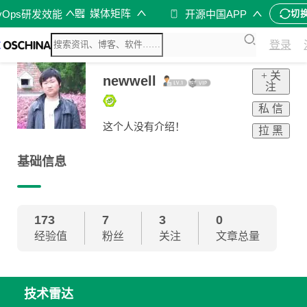
媒体矩阵
vOps研发效能
开源中国APP
切
登录
+ 关
newwell
注
私 信
这个人没有介绍！
拉 黑
基础信息
173
7
3
0
经验值
粉丝
关注
文章总量
技术雷达