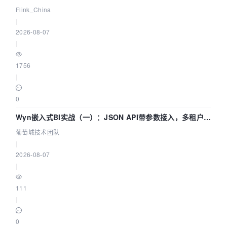
Agentic Lake 全面实时化时代
Flink_China
|
2026-08-07
|
1756
|
0
Wyn嵌入式BI实战（一）：JSON API带参数接入，多租户数
据源配置指南 | 葡萄城技术团队
葡萄城技术团队
|
2026-08-07
|
111
|
0