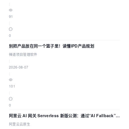
|
91
|
0
别把产品放在同一个篮子里！读懂IPD产品规划
禅道项目管理软件
|
2026-08-07
|
101
|
0
阿里云 AI 网关 Serverless 新版公测：通过“AI Fallback”与
拓扑可视化构建 AI 流量治理底座
阿里云云原生