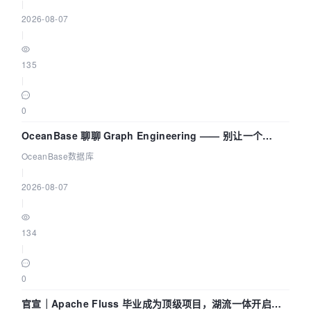
|
2026-08-07
|
135
|
0
OceanBase 聊聊 Graph Engineering —— 别让一个
Agent 既当运动员又
OceanBase数据库
|
2026-08-07
|
134
|
0
官宣｜Apache Fluss 毕业成为顶级项目，湖流一体开启