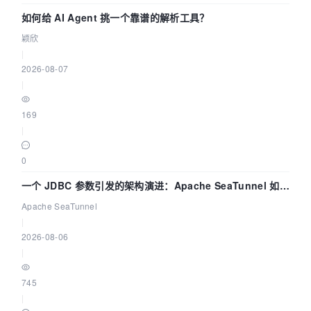
如何给 AI Agent 挑一个靠谱的解析工具？
颖欣
|
2026-08-07
|
169
|
0
一个 JDBC 参数引发的架构演进：Apache SeaTunnel 如何
解决数据同步中的“定时 Flush”难题
Apache SeaTunnel
|
2026-08-06
|
745
|