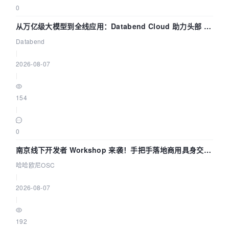
0
从万亿级大模型到全线应用：Databend Cloud 助力头部 AI
企业构建全链路 Trace 数据管道
Databend
|
2026-08-07
|
154
|
0
南京线下开发者 Workshop 来袭！手把手落地商用具身交互
智能 Agent 应用
哈哈欧尼OSC
|
2026-08-07
|
192