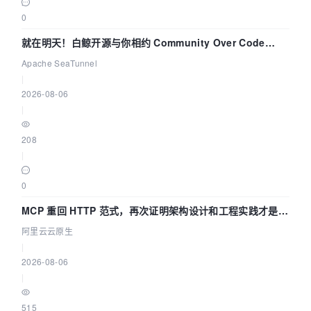
0
就在明天！白鲸开源与你相约 Community Over Code
Asia 2026 主题演讲！
Apache SeaTunnel
|
2026-08-06
|
208
|
0
MCP 重回 HTTP 范式，再次证明架构设计和工程实践才是稀
缺资源
阿里云云原生
|
2026-08-06
|
515