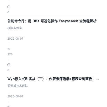
|
0
告别命令行：用 DBX 可视化操作 Easysearch 全流程解析
极限实验室
|
2026-08-07
|
270
|
0
Wyn嵌入式BI实战（三）：仪表板筛选器+报表查询面板，参
数联动全闭环
葡萄城技术团队
|
2026-08-07
|