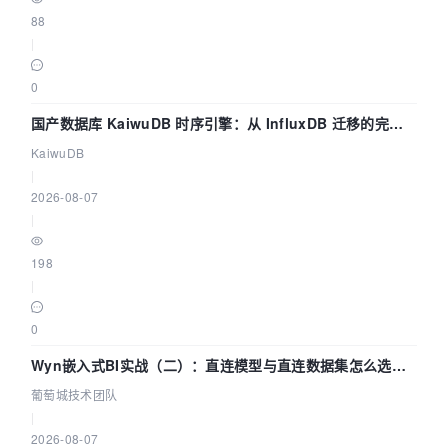
88
|
0
国产数据库 KaiwuDB 时序引擎：从 InfluxDB 迁移的完整
技术路径
KaiwuDB
|
2026-08-07
|
198
|
0
Wyn嵌入式BI实战（二）：直连模型与直连数据集怎么选，
参数为什么不生效？| 葡萄城技术团队
葡萄城技术团队
|
2026-08-07