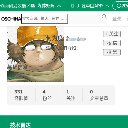
媒体矩阵
vOps研发效能
开源中国APP
切
登录
+ 关注
何为度
私 信
这个人没有介绍！
拉 黑
基础信息
331
4
1
0
经验值
粉丝
关注
文章总量
技术雷达