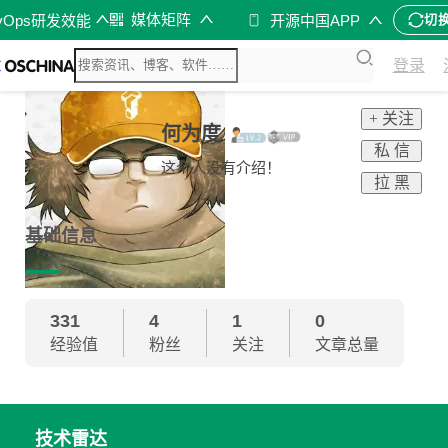
媒体矩阵
vOps研发效能
开源中国APP
切
登录
+ 关注
何为度
私 信
这个人没有介绍！
拉 黑
基础信息
331
4
1
0
经验值
粉丝
关注
文章总量
技术雷达