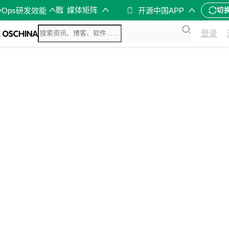
媒体矩阵
vOps研发效能
开源中国APP
切
登录