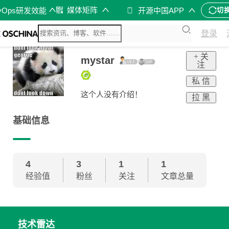
媒体矩阵
vOps研发效能
开源中国APP
切
登录
+ 关
mystar
注
私 信
这个人没有介绍！
拉 黑
基础信息
4
3
1
1
经验值
粉丝
关注
文章总量
技术雷达