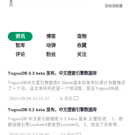
资讯
博客
造物
智库
动弹
收藏
评论
粉丝
关注
TngouDB 0.3 beta 发布，中文搜索引擎数据库
TngouDB中文索引数据库0.3bate版本的发布比原计划要推迟
了一个月。这次发布的还是一个测试版，现在TngouDB用于
天狗网的中文搜索引擎。（www.tngou.net）。 这次TngouD
2015-09-06 22:41:47
0
评论
B 0.3bate版本的发布比原计划要推迟了一个月。 主要更新：
优化Netty连接池的回收。 多个客户端的链接与关闭 查询功能
TngouDB 0.2 beta 发布，中文搜索引擎数据库
添加的二级缓存Ehcache。 实现Lucene的并发插入 需要了解
更多的修改记录，请点击 master 参看。 TngouDB中文索引
TngouDB 中文索引数据库 0.2 beta 版本 主要改进： 1、数
数据库是天狗网（tngou.net）开发的中文搜索引擎数据库，
据存储引擎Lucene4更新到Lucene5。 2、增加了并发增、
是主要的中文书籍分析和处理的框架。 天狗希望基于开源的力
删、改的功能。 3、添加了返回状态码 4、重构了回收链接已
量，把TngouDB打...
2015-07-01 12:36:50
13
评论