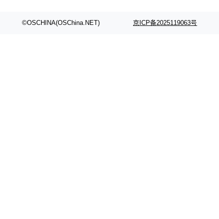
©OSCHINA(OSChina.NET)
京ICP备2025119063号