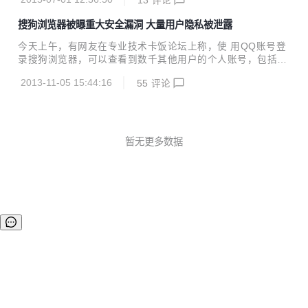
经关闭链接功能。 需要了解更多的修改记录，请点击 master
参看。 TngouDB中文索引数据库是天狗网（tngou.net）开发
搜狗浏览器被曝重大安全漏洞 大量用户隐私被泄露
的中文搜索引擎数据库，用于天狗农业网的农业搜索引擎。 天
狗希望基于开源的力量，把TngouDB打造成为一个专门的中
今天上午，有网友在专业技术卡饭论坛上称，使 用QQ账号登
文索引NoSQL数据库。 简介 TngouDB是基于JAVA而开发的
录搜狗浏览器，可以查看到数千其他用户的个人账号，包括Q
跨平台数据库，底层采用Lucene（存储引擎）、IK(分词)、N
Q、邮箱、支付宝、银行等涉及用户财产的账户信息，甚至可
etty(通信)等 而...
2013-11-05 15:44:16
55
评论
以直接进入其他人的支付宝 进行转账购物，或者直接进行支付
交易。记者注意到，一位网民在新浪微博上传的电脑截图显
示，使用搜狗浏览器泄露的用户名和密码，可以直接进入合肥
市住房公 积金管理中心账户。 网友在帖子中称，“一直使用搜
狗浏览器，最近 更新了4.2新版，登录慢多了，折腾了几下居
暂无更多数据
然发现搜狗浏览器一个大漏洞！”网友发现，用QQ账号登录搜
狗，快速点几下退出，等几分钟，搜狗浏览器就自动 下载密码
自动填表、收藏夹、网页更新提醒等内容，收藏夹里...