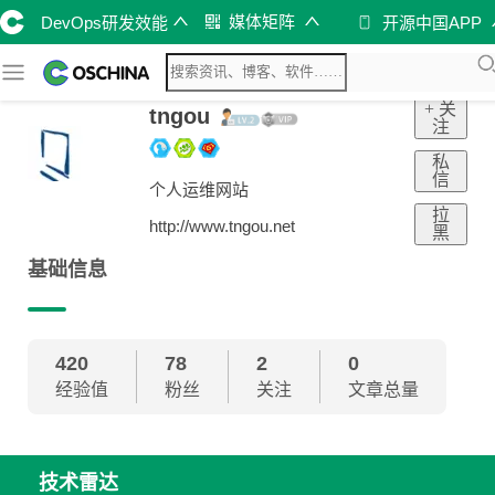
媒体矩阵
DevOps研发效能
开源中国APP
+ 关
tngou
注
私
信
个人运维网站
拉
http://www.tngou.net
黑
基础信息
420
78
2
0
经验值
粉丝
关注
文章总量
技术雷达