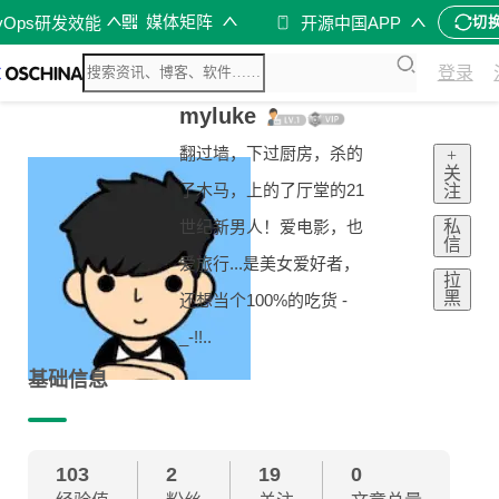
媒体矩阵
vOps研发效能
开源中国APP
切
登录
myluke
翻过墙，下过厨房，杀的
+
关
了木马，上的了厅堂的21
注
私
世纪新男人！爱电影，也
信
爱旅行...是美女爱好者，
拉
黑
还想当个100%的吃货 -
_-!!..
基础信息
103
2
19
0