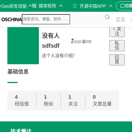
媒体矩阵
vOps研发效能
开源中国APP
切
登录
+ 关
注
没有人
私
sdfsdf
信
这个人没有介绍！
拉
黑
基础信息
4
1
1
0
经验值
粉丝
关注
文章总量
技术雷达