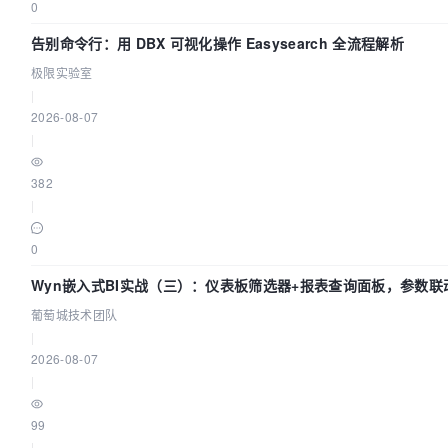
0
告别命令行：用 DBX 可视化操作 Easysearch 全流程解析
极限实验室
|
2026-08-07
|
382
|
0
Wyn嵌入式BI实战（三）：仪表板筛选器+报表查询面板，参数联
葡萄城技术团队
|
2026-08-07
|
99
|