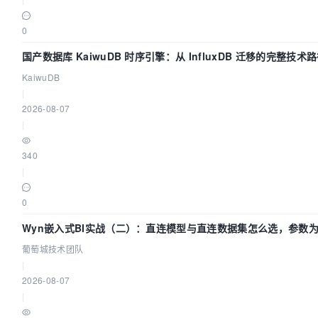
0
国产数据库 KaiwuDB 时序引擎：从 InfluxDB 迁移的完整技术
KaiwuDB
|
2026-08-07
|
340
|
0
Wyn嵌入式BI实战（二）：直连模型与直连数据集怎么选，参数为
团队
葡萄城技术团队
|
2026-08-07
|