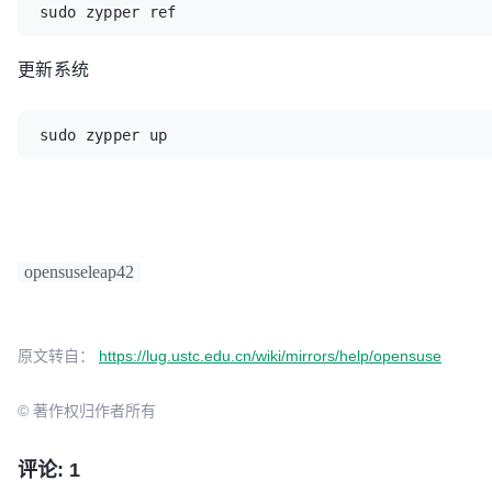
sudo zypper ref
更新系统
sudo zypper up
opensuseleap42
原文转自：
https://lug.ustc.edu.cn/wiki/mirrors/help/opensuse
© 著作权归作者所有
评论: 1