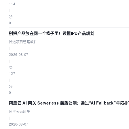
114
|
0
别把产品放在同一个篮子里！读懂IPD产品规划
禅道项目管理软件
|
2026-08-07
|
127
|
0
阿里云 AI 网关 Serverless 新版公测：通过“AI Fallback”
座
阿里云云原生
|
2026-08-07