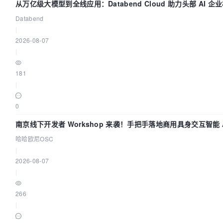
从万亿级大模型到全线应用：Databend Cloud 助力头部 AI 企业
道
Databend
|
2026-08-07
|
181
|
0
南京线下开发者 Workshop 来袭！手把手落地商用具身交互智能 A
哈哈欧尼OSC
|
2026-08-07
|
266
|