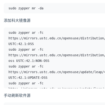
sudo zypper mr -da
添加科大镜像源
sudo zypper ar -fc 
https://mirrors.ustc.edu.cn/opensuse/distribution/
USTC:42.1:OSS

sudo zypper ar -fc 
https://mirrors.ustc.edu.cn/opensuse/distribution
oss USTC:42.1:NON-OSS

sudo zypper ar -fc 
https://mirrors.ustc.edu.cn/opensuse/update/leap/4
USTC:42.1:UPDATE-OSS

sudo zypper ar -fc 
https://mirrors.ustc.edu.cn/opensuse/update/leap/4
USTC:42.1:UPDATE-NON-OSS
手动刷新软件源