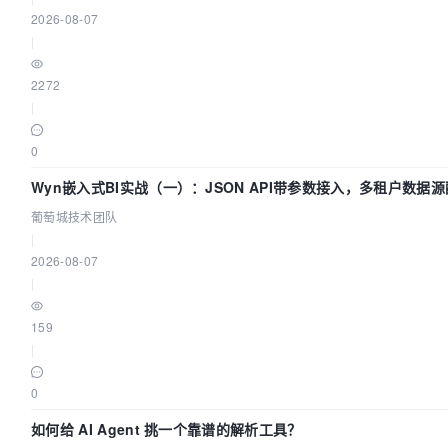
2026-08-07
|
2272
|
0
Wyn嵌入式BI实战（一）：JSON API带参数接入，多租户数据源
队
葡萄城技术团队
|
2026-08-07
|
159
|
0
如何给 AI Agent 挑一个靠谱的解析工具？