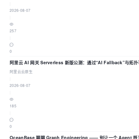
|
2026-08-07
|
257
|
0
阿里云 AI 网关 Serverless 新版公测：通过“AI Fallback”与
流量治理底座
阿里云云原生
|
2026-08-07
|
185
|
0
OceanBase 聊聊 Graph Engineering —— 别让一个 Agen