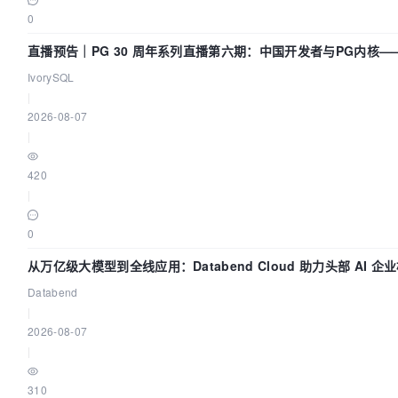
0
直播预告｜PG 30 周年系列直播第六期：中国开发者与PG内核
吗？我们贡献了什么？
IvorySQL
|
2026-08-07
|
420
|
0
从万亿级大模型到全线应用：Databend Cloud 助力头部 AI 
Trace 数据管道
Databend
|
2026-08-07
|
310