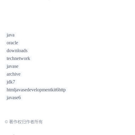
java
oracle
downloads
technetwork
javase
archive
jdk7
htmljavasedevelopmentkit6http
javase6
© 著作权归作者所有