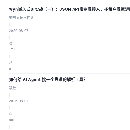
Wyn嵌入式BI实战（一）：JSON API带参数接入，多租户数据源配
萄城技术团队
葡萄城技术团队
|
2026-08-07
|
174
|
0
如何给 AI Agent 挑一个靠谱的解析工具？
颖欣
|
2026-08-07
|
300
|