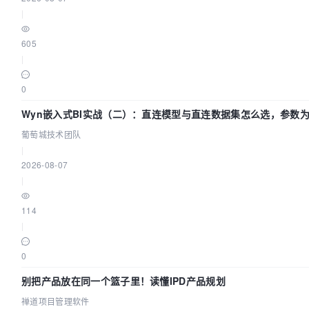
|
605
|
0
Wyn嵌入式BI实战（二）：直连模型与直连数据集怎么选，参数
效？| 葡萄城技术团队
葡萄城技术团队
|
2026-08-07
|
114
|
0
别把产品放在同一个篮子里！读懂IPD产品规划
禅道项目管理软件