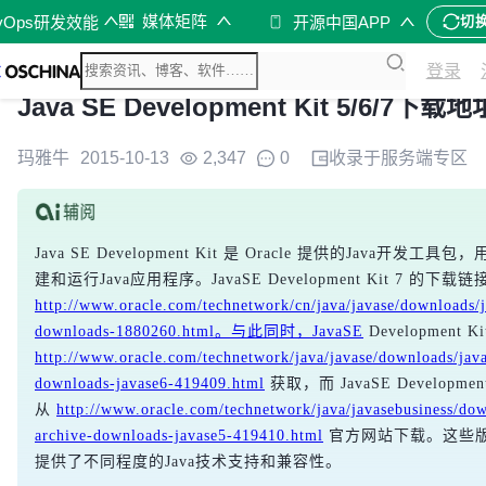
媒体矩阵
vOps研发效能
开源中国APP
切
登录
Java SE Development Kit 5/6/7下载地
玛雅牛
2015-10-13
2,347
0
收录于
服务端
专区
Java SE Development Kit 是 Oracle 提供的Java开发工
http://www.oracle.com/technetwork/cn/java/javase/downloads/
downloads-1880260.html。与此同时，JavaSE
http://www.oracle.com/technetwork/java/javase/downloads/java
downloads-javase6-419409.html
 获取，而 JavaSE Developmen
从 
http://www.oracle.com/technetwork/java/javasebusiness/dow
archive-downloads-javase5-419410.html
 官方网站下载。这些
提供了不同程度的Java技术支持和兼容性。