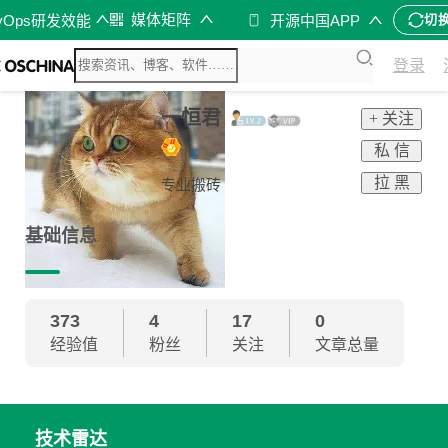
媒体矩阵
vOps研发效能
开源中国APP
切
登录
一恒君
+ 关注
私 信
拉 黑
专业搬砖
基础信息
373
4
17
0
经验值
粉丝
关注
文章总量
技术雷达