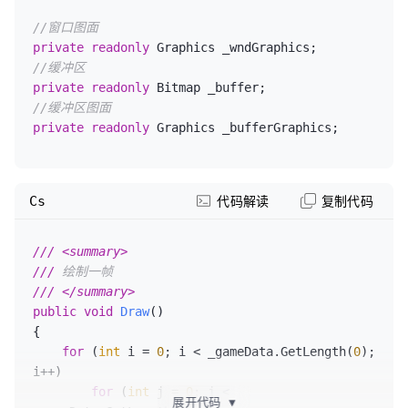
//窗口图面
private
readonly
//缓冲区
private
readonly
//缓冲区图面
private
readonly
 Graphics _bufferGraphics;
Cs
代码解读
复制代码
///
<summary>
///
 绘制一帧
///
</summary>
public
void
Draw
()
{

for
 (
int
 i = 
0
; i < _gameData.GetLength(
0
); 
i++)

for
 (
int
 j = 
0
; j < 
展开代码
▼