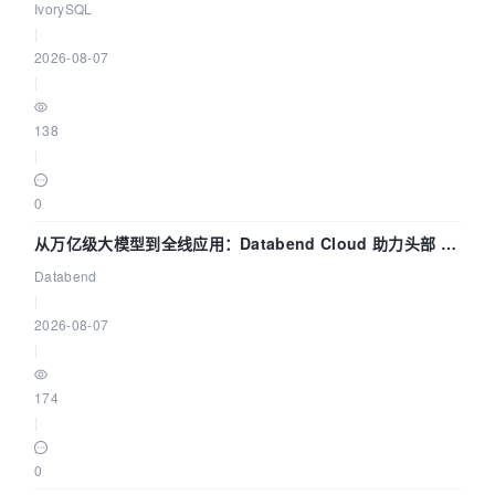
核——我们改得动吗？我们贡献了什么？
IvorySQL
|
2026-08-07
|
138
|
0
从万亿级大模型到全线应用：Databend Cloud 助力头部 AI
企业构建全链路 Trace 数据管道
Databend
|
2026-08-07
|
174
|
0