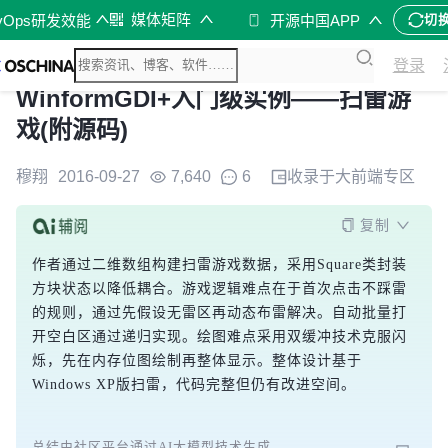
媒体矩阵
vOps研发效能
开源中国APP
切
登录
WinformGDI+入门级实例——扫雷游
戏(附源码)
穆翔
2016-09-27
7,640
6
收录于
大前端
专区
复制
作者通过二维数组构建扫雷游戏数据，采用Square类封装
方块状态以降低耦合。游戏逻辑难点在于首次点击不踩雷
的规则，通过先假设无雷区再动态布雷解决。自动批量打
开空白区通过递归实现。绘图难点采用双缓冲技术克服闪
烁，先在内存位图绘制再整体显示。整体设计基于
Windows XP版扫雷，代码完整但仍有改进空间。
总结由社区平台通过AI大模型技术生成