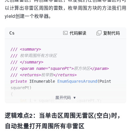
startPt };

以计算出非雷区周围的雷数，枚举周围方块的方法我们用
//随机创建雷区
yield创建一个枚举器。
for
 (
int
 i = 
0
; i < _minesCount; i++)

    {

Cs
代码解读
复制代码
        Point pt = GetRandomPoint(area, 
excluded);

        _gameData[pt.X, pt.Y] = 
new
 Square(pt, 
///
<summary>
true
, 
0
);

///
 枚举周围所有方块区
        excluded.Add(pt);

///
</summary>
    }

///
<param name="squarePt">
原方块区
</param>
///
<returns>
枚举数
</returns>
//创建非雷区
private
 IEnumerable 
EnumSquaresAround
(
Point 
for
 (
int
 i = 
0
; i < _gameData.GetLength(
0
); 
squarePt
)
i++)

{

for
 (
int
 j = 
展开代码
0
; j < 
▼
int
 i = squarePt.X, j = squarePt.Y;

_gameData.GetLength(
1
); j++)

if
 (!_gameData[i, j].Mined)
//非雷区
逻辑难点2：当单击区周围无雷区(空白)时，
//周围所有方块区
            {

for
 (
int
 x = i - 
1
; x <= i + 
1
; ++x)
//横向
int
 minesAround = 
自动批量打开周围所有非雷区
    {

EnumSquaresAround(
new
 Point(i, j)).Cast<Square>