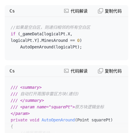
if
 (x < 
0
 || x >= 
().Count(square => square.Mined);
//周围雷数
_gameData.GetLength(
0
))
//越界
Cs
代码解读
复制代码
continue
;

                _gameData[i, j] = 
new
Square(
new
 Point(i, j), 
false
, minesAround);

//如果是空白区，则递归相邻的所有空白区
for
 (
int
 y = j - 
1
; y <= j + 
1
; ++y)
//
            }

if
 (_gameData[logicalPt.X, 
纵向
logicalPt.Y].MinesAround == 
0
)

        {

    _gameStarted = 
true
;

    AutoOpenAround(logicalPt);
if
 (y < 
0
 || y >= 
}
_gameData.GetLength(
1
))
//越界
continue
;

Cs
代码解读
复制代码
if
 (x == squarePt.X && y == 
squarePt.Y)
//排除自身
continue
;

///
<summary>
///
 自动打开周围非雷区方块(递归)
yield
return
 _gameData[x, y];

///
</summary>
        }

///
<param name="squarePt">
原方块逻辑坐标
    }

</param>
}
private
void
AutoOpenAround
(
Point squarePt
)
{
