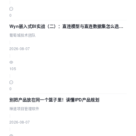
|
0
Wyn嵌入式BI实战（二）：直连模型与直连数据集怎么选，
参数为什么不生效？| 葡萄城技术团队
葡萄城技术团队
|
2026-08-07
|
105
|
0
别把产品放在同一个篮子里！读懂IPD产品规划
禅道项目管理软件
|
2026-08-07
|