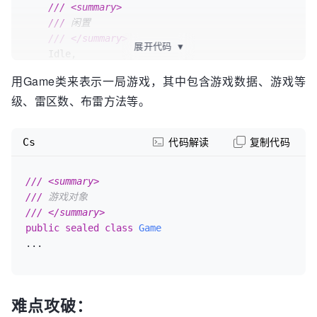
///
<summary>
///
 闲置
///
</summary>
展开代码
▼
    Idle,

///
<summary>
用Game类来表示一局游戏，其中包含游戏数据、游戏等
///
 已打开
级、雷区数、布雷方法等。
///
</summary>
    Opened,

///
<summary>
Cs
代码解读
复制代码
///
 已标记
///
</summary>
    Marked,

///
<summary>
///
<summary>
///
 游戏对象
///
 已质疑
///
</summary>
///
</summary>
public
sealed
class
Game
    Queried,

...
///
<summary>
///
 游戏结束
///
</summary>
难点攻破：
    GameOver,
