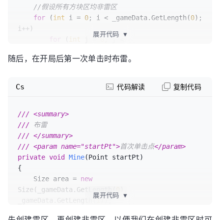
//假设所有方块区均非雷区
for
 (
int
 i = 
0
; i < _gameData.GetLength(
0
); 
i++)

展开代码
▼
for
 (
int
 j = 
0
; j < 
_gameData.GetLength(
1
); j++)

随后，在开局后第一次单击时布雷。
            _gameData[i, j] = 
new
 Square(
new
Point(i, j), 
false
, 
0
);

}
Cs
代码解读
复制代码
///
<summary>
///
 布雷
///
</summary>
///
<param name="startPt">
首次单击点
</param>
private
void
Mine
(
Point startPt
)
{

    Size area = 
new
Size(_gameData.GetLength(
0
), 
展开代码
▼
_gameData.GetLength(
1
));

    List<Point> excluded = 
new
 List<Point> { 
先创建雷区，再创建非雷区，以便我们在创建非雷区时可