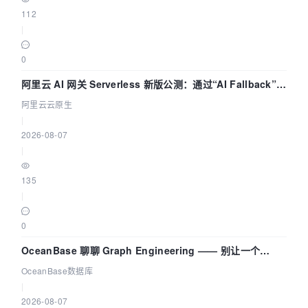
112
|
0
阿里云 AI 网关 Serverless 新版公测：通过“AI Fallback”与
拓扑可视化构建 AI 流量治理底座
阿里云云原生
|
2026-08-07
|
135
|
0
OceanBase 聊聊 Graph Engineering —— 别让一个
Agent 既当运动员又
OceanBase数据库
|
2026-08-07