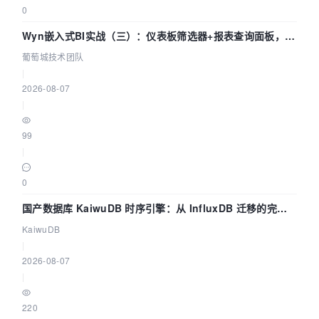
0
Wyn嵌入式BI实战（三）：仪表板筛选器+报表查询面板，参
数联动全闭环
葡萄城技术团队
|
2026-08-07
|
99
|
0
国产数据库 KaiwuDB 时序引擎：从 InfluxDB 迁移的完整
技术路径
KaiwuDB
|
2026-08-07
|
220