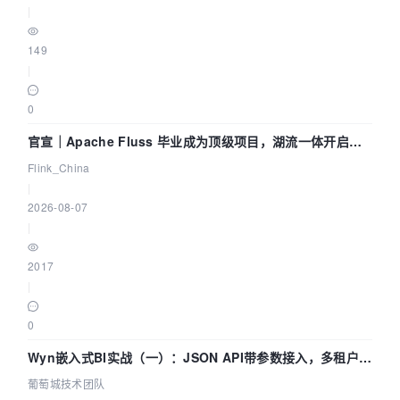
|
149
|
0
官宣｜Apache Fluss 毕业成为顶级项目，湖流一体开启
Agentic Lake 全面实时化时代
Flink_China
|
2026-08-07
|
2017
|
0
Wyn嵌入式BI实战（一）：JSON API带参数接入，多租户数
据源配置指南 | 葡萄城技术团队
葡萄城技术团队