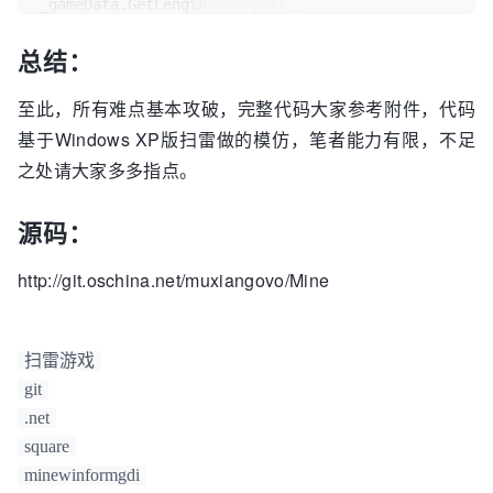
_gameData.GetLength(
1
); j++)

            _gameData[i, 
总结：
j].Draw(_bufferGraphics);

    _wndGraphics.DrawImage(_buffer, 
new
至此，所有难点基本攻破，完整代码大家参考附件，代码
Point(_gameFieldOffset.Width, 
基于Windows XP版扫雷做的模仿，笔者能力有限，不足
_gameFieldOffset.Height));

之处请大家多多指点。
}
源码：
http://git.oschina.net/muxiangovo/Mine
扫雷游戏
git
.net
square
minewinformgdi