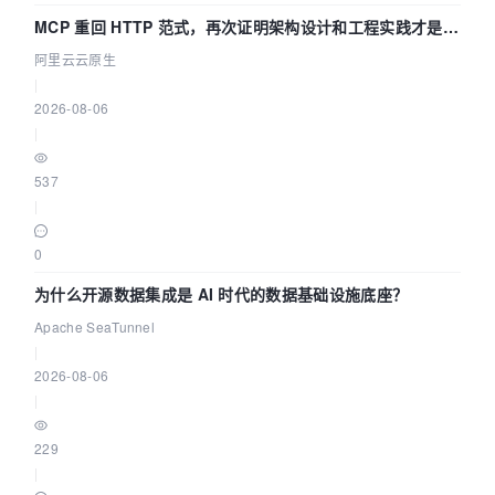
MCP 重回 HTTP 范式，再次证明架构设计和工程实践才是稀
缺资源
阿里云云原生
|
2026-08-06
|
537
|
0
为什么开源数据集成是 AI 时代的数据基础设施底座？
Apache SeaTunnel
|
2026-08-06
|
229
|