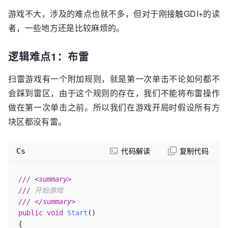
///
<summary>
游戏不大，涉及的难点也就不多，但对于刚接触GDI+的读
///
 标记失误(仅在游戏结束时用于绘制)
///
</summary>
者，一些地方还是比较麻烦的。
    MarkMissed

}
逻辑难点1：布雷
扫雷游戏有一个附加规则，就是第一次单击不论如何都不
会踩到雷区，由于这个规则的存在，我们不能将布雷操作
做在第一次单击之前。所以我们在游戏开局时假设所有方
块区都没有雷。
Cs
代码解读
复制代码
///
<summary>
///
 开始游戏
///
</summary>
public
void
Start
()
{
