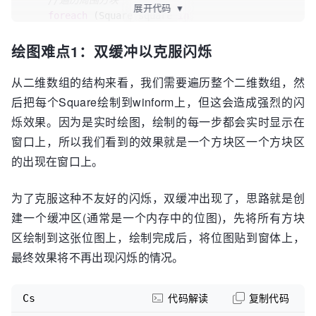
//遍历周围方块
展开代码
▼
foreach
 (
Square square 
in
EnumSquaresAround
(
squarePt
))
绘图难点1：双缓冲以克服闪烁
    {

if
 (square.Mined || square.Status == 
Square.SquareStatus.Marked || square.Status == 
从二维数组的结构来看，我们需要遍历整个二维数组，然
Square.SquareStatus.Opened)

后把每个Square绘制到winform上，但这会造成强烈的闪
continue
;

烁效果。因为是实时绘图，绘制的每一步都会实时显示在
窗口上，所以我们看到的效果就是一个方块区一个方块区
        square.LeftClick();
//打开
//周围无雷区
的出现在窗口上。
if
 (square.MinesAround == 
0
)

            AutoOpenAround(square.Location);
//
为了克服这种不友好的闪烁，双缓冲出现了，思路就是创
递归打开
建一个缓冲区(通常是一个内存中的位图)，先将所有方块
    }

}
区绘制到这张位图上，绘制完成后，将位图贴到窗体上，
最终效果将不再出现闪烁的情况。
Cs
代码解读
复制代码