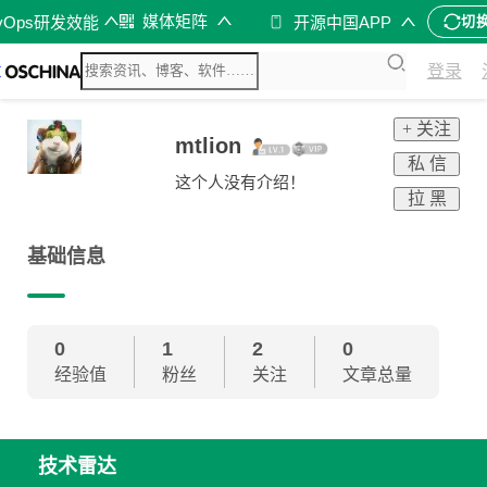
媒体矩阵
vOps研发效能
开源中国APP
切
登录
+ 关注
mtlion
私 信
这个人没有介绍！
拉 黑
基础信息
0
1
2
0
经验值
粉丝
关注
文章总量
技术雷达