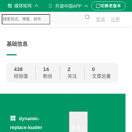
媒体矩阵
开源中国APP
切换老版本
登录
注册
基础信息
438
14
2
0
经验值
粉丝
关注
文章总量
dynamic-
replace-loader
更多