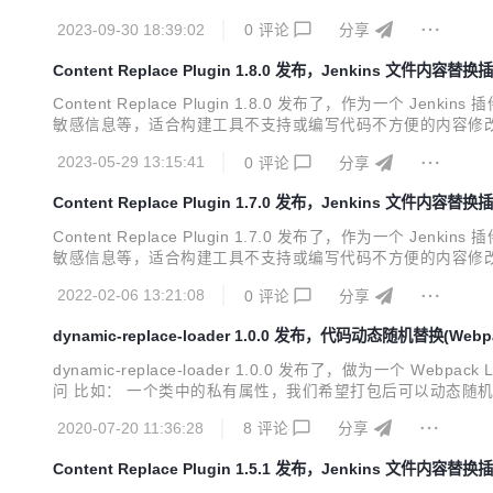
Vue版本 NPM GIT pepo 2.x npm i vue-data-dict mxsjs/vue-da
2023-09-30 18:39:02
0
评论
分享
Content Replace Plugin 1.8.0 发布，Jenkins 文件内容替换
Content Replace Plugin 1.8.0 发布了，作
敏感信息等，适合构建工具不支持或编写代码不方便的内容修改 
设置匹配次数，实际替换次数与设置不一致时，构建失败 支持多
2023-05-29 13:15:41
0
评论
分享
一行问题 详细使用方法，参见...
Content Replace Plugin 1.7.0 发布，Jenkins 文件内容替换
Content Replace Plugin 1.7.0 发布了，作
敏感信息等，适合构建工具不支持或编写代码不方便的内容修改
际替换次数与设置不一致时，构建失败 支持多种任务类型设置 支
2022-02-06 13:21:08
0
评论
分享
dynamic-replace-loader 1.0.0 发布，代码动态随机替换(Webp
dynamic-replace-loader 1.0.0 发布了，做为一
问 比如： 一个类中的私有属性，我们希望打包后可以动态随机地更换为其他
NAMIC-REPLA
2020-07-20 11:36:28
8
评论
分享
Content Replace Plugin 1.5.1 发布，Jenkins 文件内容替换