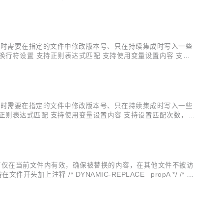
比如：每次构件时需要在指定的文件中修改版本号、只在持续集成时写入一些
换行符设置 支持正则表达式匹配 支持使用变量设置内容 支持
设置 解决在替换“以换行符结尾”的文件内容时，丢失文件最后
比如：每次构件时需要在指定的文件中修改版本号、只在持续集成时写入一些
正则表达式匹配 支持使用变量设置内容 支持设置匹配次数，实
制，对于不便显示的内容屏蔽输出 详细使用方法，参见文档
 注：替换内容目前仅在当前文件内有效，确保被替换的内容，在其他文件不被访
释 /* DYNAMIC-REPLACE _propA */ /* DY