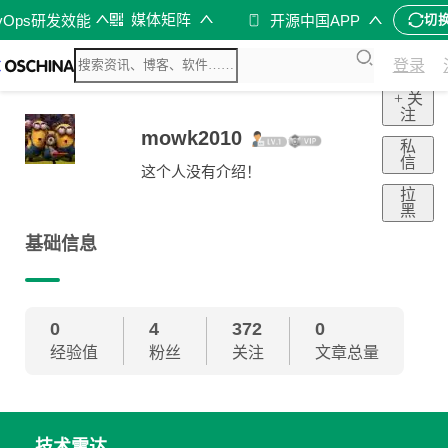
媒体矩阵
vOps研发效能
开源中国APP
切
登录
+ 关
注
mowk2010
私
信
这个人没有介绍！
拉
黑
基础信息
0
4
372
0
经验值
粉丝
关注
文章总量
技术雷达