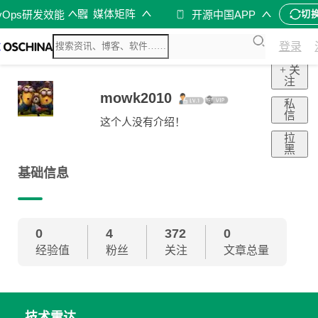
媒体矩阵
vOps研发效能
开源中国APP
切
登录
+ 关
注
mowk2010
私
信
这个人没有介绍！
拉
黑
基础信息
0
4
372
0
经验值
粉丝
关注
文章总量
技术雷达