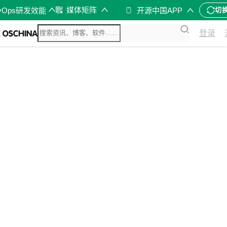
媒体矩阵
vOps研发效能
开源中国APP
切
登录