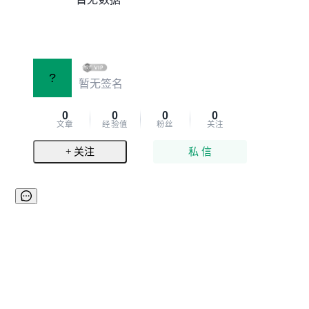
?
暂无签名
0
0
0
0
文章
经验值
粉丝
关注
+ 关注
私 信