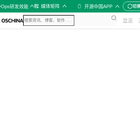
媒体矩阵
vOps研发效能
开源中国APP
切
登录