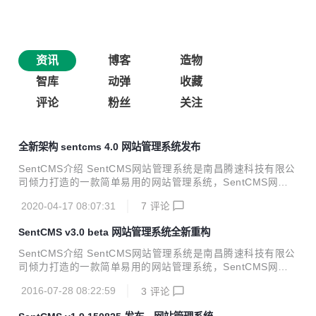
资讯
博客
造物
智库
动弹
收藏
评论
粉丝
关注
全新架构 sentcms 4.0 网站管理系统发布
SentCMS介绍 SentCMS网站管理系统是南昌腾速科技有限公
司倾力打造的一款简单易用的网站管理系统，SentCMS网站
管理系统（下文简称SentCMS）继承了thinkphp的优秀品
2020-04-17 08:07:31
7
评论
质，秉承“大道至简”的设计理念。SnetCMS为网站建设而生，
为网站建设减少90%的代码编写，只需前端设计师就可以设计
SentCMS v3.0 beta 网站管理系统全新重构
出完美的网站，而如此完美的系统还是完全开源的。 环境要求
生产环境建议Linux+Nginx+php+mysql 建议PHP7+ 安装 为
SentCMS介绍 SentCMS网站管理系统是南昌腾速科技有限公
了保证系统的安全性，系统根目录移至public目录下，把程序
司倾力打造的一款简单易用的网站管理系统，SentCMS网站
和逻辑代码放到根目录以外。在配置网站时，把网站根目录指
管理系统（下文简称SentCMS）继承了thinkphp5.0的优秀品
向web目录下，然后通过composer把...
2016-07-28 08:22:59
3
评论
质，秉承“大道至简”的设计理念。SnetCMS为网站建设而生，
为网站建设减少90%的代码编写，只需前端设计师就可以设计