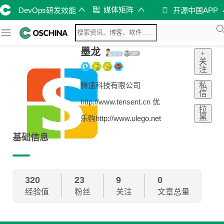
媒体矩阵
DevOps研发效能
开源中国APP
墨龙
+
关
注
私
腾速科技有限公司
信
http://www.tensent.cn 优
拉
黑
乐购http://www.ulego.net
基础信息
320
23
9
0
经验值
粉丝
关注
文章总量