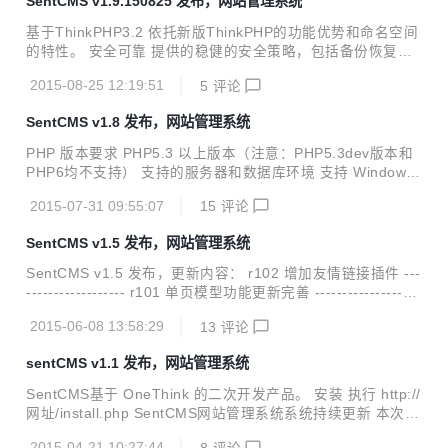
SentCMS v1.9.150825 发布，网站管理系统
出完美的网站，而如此完美的系统还是完全开源的。 安装 目
前暂无安装文件，可按以下方法安装： 第一步、修改数据库配
基于ThinkPHP3.2 依托新版ThinkPHP的功能优势和命名空间
置文件 application/database.php 第二步、通过数据库导入
的特性。 安全可靠 提供的稳健的安全策略，包括备份恢复，
工具，比如phpmyadmin导入数据，数据sql文件data/sql.sql
容错，防止恶意攻击登陆，网页防篡改等多项安全管理功能，
第三步、登录后台...
2015-08-25 12:19:51
5
评论
保证系统安全，可靠，稳定的运行。 应用仓库 官方应用仓库
拥有大量的第三方的插件和应用模块、模板主题，众多来自开
SentCMS v1.8 发布，网站管理系统
源社区的贡献，让你的网站“One”美无缺！ 开源免费 代码遵
循Apache2开源协议，并且免费使用，对商业用户友好。 模
PHP 版本要求 PHP5.3 以上版本（注意：PHP5.3dev版本和
块化开发 全新的架构和模块化的开发机制，便于灵活扩展和二
PHP6均不支持） 支持的服务器和数据库环境 支持 Windows/
次开发。 用户行为 支持自定义用户行为，可以对单个用户或
Unix 服务器环境 可运行于包括 Apache、IIS 和 nginx 在内的
群体用户的行为进行记录及分享，为您的运营决策提供有效参
2015-07-31 09:55:07
15
评论
多种WEB服务器和模式 支持 Mysql、MsSQL、PgSQL、Sqlit
考数据。 文档模型/分...
e、Oracle、Ibase、Mongo 以及 PDO 等多种数据库和连接
SentCMS v1.5 发布，网站管理系统
基于ThinkPHP3.2 依托新版ThinkPHP的功能优势和命名空间
的特性，官方七年磨一剑，用心打造。更高，更快，更强！ 安
SentCMS v1.5 发布，更新内容： r102 增加友情链接插件 ---
全可靠 提供的稳健的安全策略，包括备份恢复，容错，防止恶
------------------ r101 单页模型功能更新完善 -------------------
意攻击登陆，网页防篡改等多项安全管理功能，保...
-- r100 单页功能完善 --------------------- r99 前台导航功能完
2015-06-08 13:58:29
13
评论
善 --------------------- r98 数据库更新 --------------------- r97
更新amezui 修复留言反馈bug --------------------- r96 修复bu
sentCMS v1.1 发布，网站管理系统
g --------------------- r95 jquery.min.js版本切换至1.8 ...
SentCMS基于 OneThink 的二次开发产品。 安装 执行 http://
网址/install.php SentCMS网站管理系统系统持续更新 本次更
新： 1、后台建议反馈功能增加 2、会员中心功能增加 PHP版
2015-04-21 10:27:44
8
评论