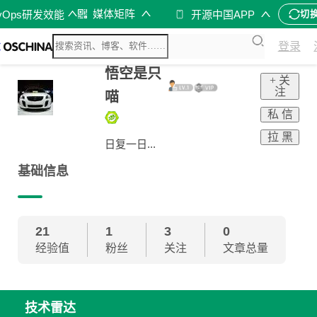
媒体矩阵
vOps研发效能
开源中国APP
切
登录
悟空是只
+ 关
注
喵
私 信
拉 黑
日复一日...
基础信息
21
1
3
0
经验值
粉丝
关注
文章总量
技术雷达