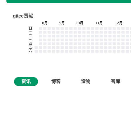
gitee贡献
资讯
博客
造物
智库