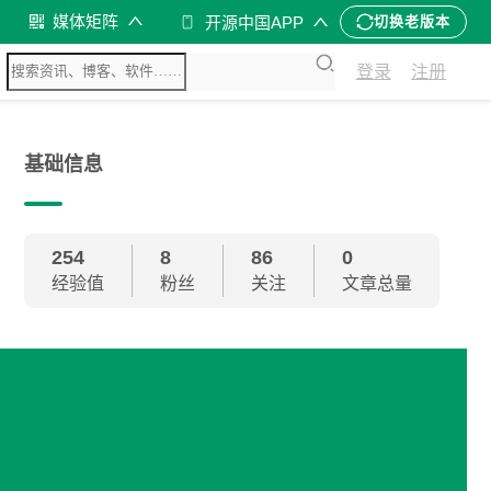
媒体矩阵
开源中国APP
切换老版本
登录
注册
基础信息
254
8
86
0
经验值
粉丝
关注
文章总量