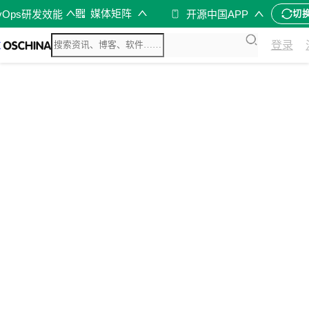
媒体矩阵
vOps研发效能
开源中国APP
切
登录