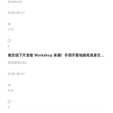
企业构建全链路 Trace 数据管道
Databend
|
2026-08-07
|
174
|
0
南京线下开发者 Workshop 来袭！手把手落地商用具身交互
智能 Agent 应用
哈哈欧尼OSC
|
2026-08-07
|
218
|
0