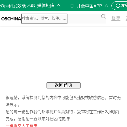
媒体矩阵
vOps研发效能
开源中国APP
切
登录
返回首页
很遗憾，系统检测到您的内容中可能包含违规或敏感信息，暂时无
法展示。
您的每一篇创作我们都珍视并认真对待，复审将在工作日2小时内
完成。感谢您一直以来对社区的支持!
一键提交人工复审