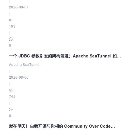
|
2026-08-07
|
193
|
0
一个 JDBC 参数引发的架构演进：Apache SeaTunnel 如何
解决数据同步中的“定时 Flush”难题
Apache SeaTunnel
|
2026-08-06
|
745
|
0
就在明天！白鲸开源与你相约 Community Over Code