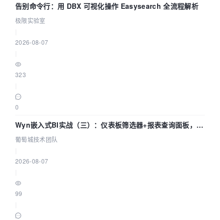
告别命令行：用 DBX 可视化操作 Easysearch 全流程解析
极限实验室
|
2026-08-07
|
323
|
0
Wyn嵌入式BI实战（三）：仪表板筛选器+报表查询面板，参
数联动全闭环
葡萄城技术团队
|
2026-08-07
|
99
|