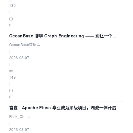
135
|
0
OceanBase 聊聊 Graph Engineering —— 别让一个
Agent 既当运动员又
OceanBase数据库
|
2026-08-07
|
149
|
0
官宣｜Apache Fluss 毕业成为顶级项目，湖流一体开启
Agentic Lake 全面实时化时代
Flink_China
|
2026-08-07