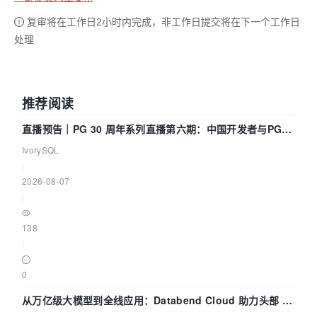
复审将在工作日2小时内完成，非工作日提交将在下一个工作日
处理
推荐阅读
直播预告｜PG 30 周年系列直播第六期：中国开发者与PG内
核——我们改得动吗？我们贡献了什么？
IvorySQL
|
2026-08-07
|
138
|
0
从万亿级大模型到全线应用：Databend Cloud 助力头部 AI