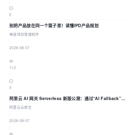
|
0
别把产品放在同一个篮子里！读懂IPD产品规划
禅道项目管理软件
|
2026-08-07
|
112
|
0
阿里云 AI 网关 Serverless 新版公测：通过“AI Fallback”与
拓扑可视化构建 AI 流量治理底座
阿里云云原生
|
2026-08-07
|