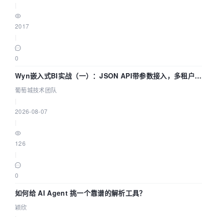
|
2017
|
0
Wyn嵌入式BI实战（一）：JSON API带参数接入，多租户数
据源配置指南 | 葡萄城技术团队
葡萄城技术团队
|
2026-08-07
|
126
|
0
如何给 AI Agent 挑一个靠谱的解析工具？
颖欣