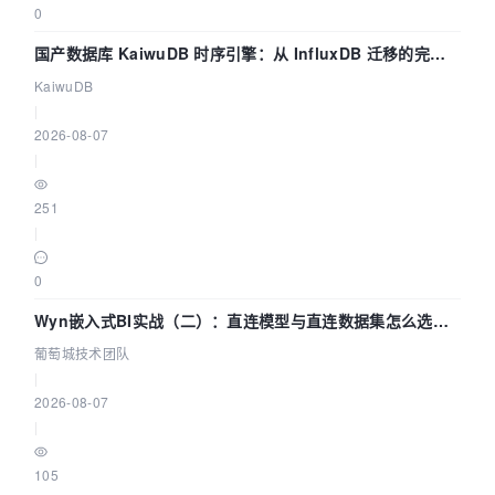
0
国产数据库 KaiwuDB 时序引擎：从 InfluxDB 迁移的完整
技术路径
KaiwuDB
|
2026-08-07
|
251
|
0
Wyn嵌入式BI实战（二）：直连模型与直连数据集怎么选，
参数为什么不生效？| 葡萄城技术团队
葡萄城技术团队
|
2026-08-07
|
105