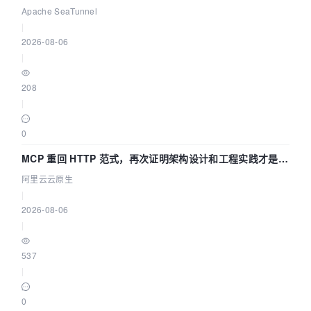
Asia 2026 主题演讲！
Apache SeaTunnel
|
2026-08-06
|
208
|
0
MCP 重回 HTTP 范式，再次证明架构设计和工程实践才是稀
缺资源
阿里云云原生
|
2026-08-06
|
537
|
0