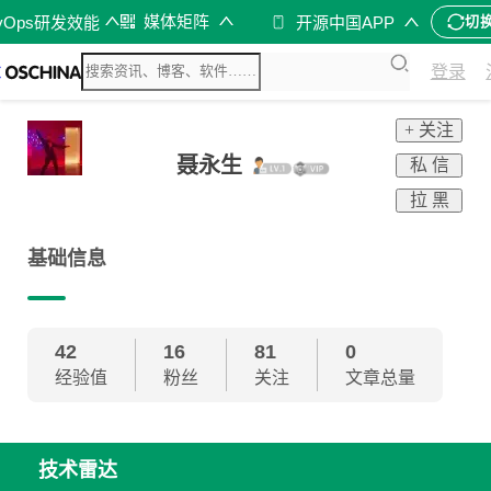
媒体矩阵
vOps研发效能
开源中国APP
切
登录
+ 关注
聂永生
私 信
拉 黑
基础信息
42
16
81
0
经验值
粉丝
关注
文章总量
技术雷达