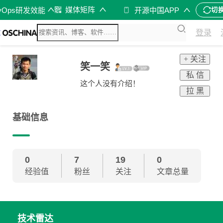
媒体矩阵
vOps研发效能
开源中国APP
切
登录
+ 关注
笑一笑
私 信
这个人没有介绍！
拉 黑
基础信息
0
7
19
0
经验值
粉丝
关注
文章总量
技术雷达