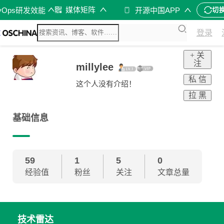
媒体矩阵
vOps研发效能
开源中国APP
切
登录
+ 关
注
millylee
私 信
这个人没有介绍！
拉 黑
基础信息
59
1
5
0
经验值
粉丝
关注
文章总量
技术雷达