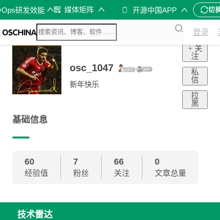
媒体矩阵
vOps研发效能
开源中国APP
切
登录
+ 关
注
osc_1047
私
信
新年快乐
拉
黑
基础信息
60
7
66
0
经验值
粉丝
关注
文章总量
技术雷达