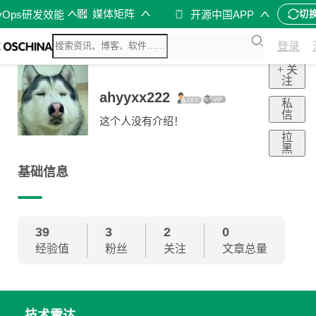
媒体矩阵
vOps研发效能
开源中国APP
切
登录
+ 关
注
ahyyxx222
私
信
这个人没有介绍！
拉
黑
基础信息
39
3
2
0
经验值
粉丝
关注
文章总量
技术雷达