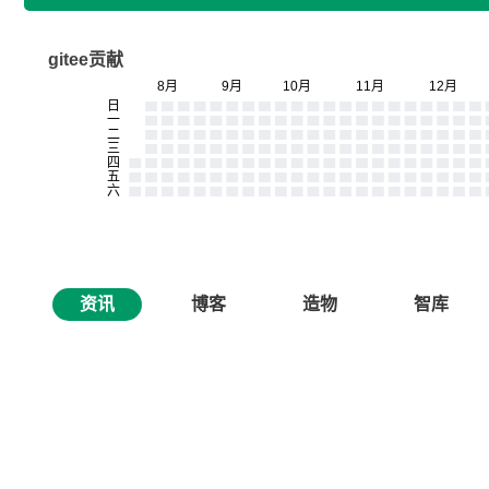
gitee贡献
资讯
博客
造物
智库