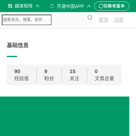
媒体矩阵
开源中国APP
切换老版本
登录
注册
基础信息
90
9
15
0
经验值
粉丝
关注
文章总量