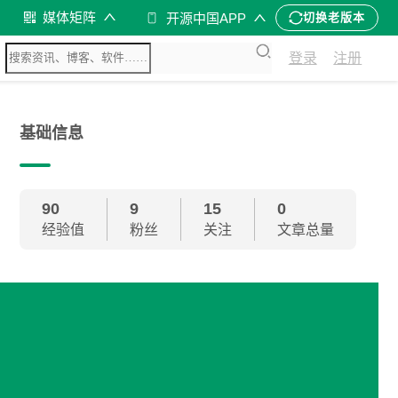
媒体矩阵
开源中国APP
切换老版本
登录
注册
基础信息
90
9
15
0
经验值
粉丝
关注
文章总量