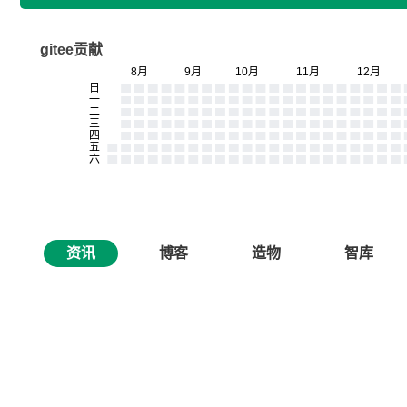
gitee贡献
资讯
博客
造物
智库