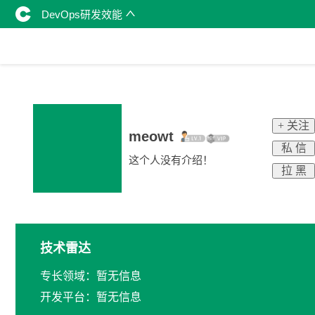
DevOps研发效能
+ 关注
meowt
私 信
这个人没有介绍！
拉 黑
技术雷达
专长领域：暂无信息
开发平台：暂无信息