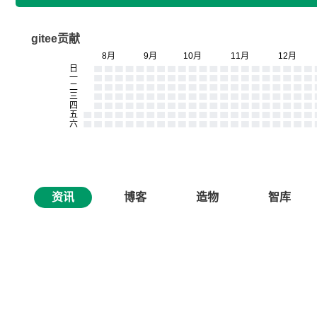
gitee贡献
资讯
博客
造物
智库