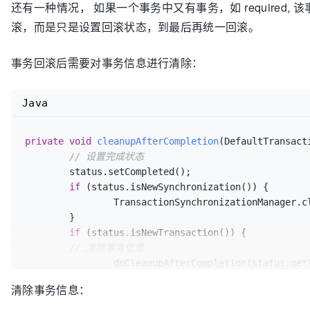
		cleanupAfterCompletion(status);

还有一种情况， 如果一个事务中又有事务，如 require
	}

滚，而是只是设置回滚状态，到最后再统一回滚。
}
事务回滚后需要对事务信息进行清除：
Java
private
void
cleanupAfterCompletion
(DefaultTransact
// 设置完成状态
	status.setCompleted();

if
 (status.isNewSynchronization()) {

		TransactionSynchronizationManager.clear();

	}

if
 (status.isNewTransaction()) {

// 清除事务信息
		doCleanupAfterCompletion(status.getTransaction());

	}

清除事务信息：
if
 (status.getSuspendedResources() != 
null
) 
// 恢复被挂起的事务