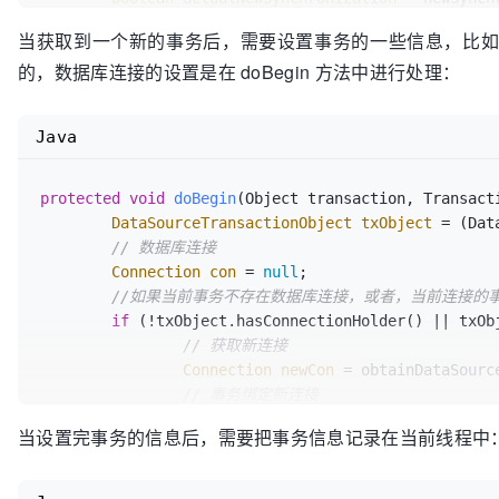
			!TransactionSynchronizationManager.isSynchronizationActive();

当获取到一个新的事务后，需要设置事务的一些信息，比如隔离级
return
new
DefaultTransactionStatus
(

的，数据库连接的设置是在 doBegin 方法中进行处理：
			transaction, newTransaction, actualNewSynchronization,

			definition.isReadOnly(), debug, suspendedResources);

}
Java
protected
void
doBegin
(Object transaction, Transact
DataSourceTransactionObject
txObject
=
 (Dat
// 数据库连接
Connection
con
=
null
;

//如果当前事务不存在数据库连接，或者，当前连接的事
if
 (!txObject.hasConnectionHolder() || txOb
// 获取新连接
Connection
newCon
=
 obtainDataSourc
// 事务绑定新连接
		txObject.setConnectionHolder(
new
Co
当设置完事务的信息后，需要把事务信息记录在当前线程中
	}

	txObject.getConnectionHolder().setSynchroni
	con = txObject.getConnectionHolder().getConnection();
