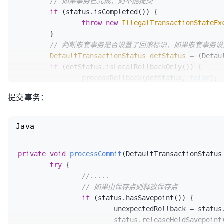
// 如果事务已完成，则不能提交
if
 (status.isCompleted()) {

throw
new
IllegalTransactionStateEx
	}

// 判断嵌套事务是否设置了回滚标识，如果嵌套事务
DefaultTransactionStatus
defStatus
=
 (Defau
if
 (defStatus.isLocalRollbackOnly()) {

		processRollback(defStatus, 
false
);

return
;

提交事务：
	}

if
 (!shouldCommitOnGlobalRollbackOnly() && d
		processRollback(defStatus, 
true
);

Java
return
;

	}

private
void
processCommit
(DefaultTransactionStatus
// 提交事务
try
 {

	processCommit(defStatus);

//.....
}
// 如果由保存点则释放保存点
if
 (status.hasSavepoint()) {		

			unexpectedRollback = status.isGlobalRollbackOnly();

			status.releaseHeldSavepoint();
