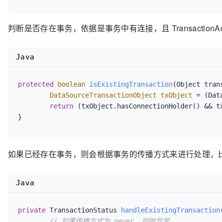
if
 (txObject.isNewConnectionHolder()) {

		TransactionSynchronizationManager.bindResource(obtainDataSource(), txObject.getConnectionHolder());

	}

判断是否存在事务，依据是事务中有连接，且 TransactionActiv
//其他代码......
}

Java
// ====获取隔离级别
public
static
 Integer 
prepareConnectionForTransacti
protected
boolean
isExistingTransaction
(Object tran
// 设置只读标识
DataSourceTransactionObject
txObject
=
 (Dat
if
 (definition != 
null
 && definition.isReadO
return
 (txObject.hasConnectionHolder() && t
		con.setReadOnly(
true
);

}
//....
	}

如果已经存在事务，则会根据事务的传播方式来进行处理，比如 requ
// 获取隔离级别
Integer
previousIsolationLevel
=
null
;

if
 (definition != 
null
 && definition.getIso
Java
// 从数据库连接获取隔离级别
int
currentIsolation
=
 con.getTrans
private
 TransactionStatus 
handleExistingTransaction
if
 (currentIsolation != definition.g
// 如果传播方式为 never, 则抛异常