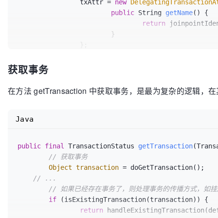
		txAttr = 
new
DelegatingTransactionA
public
 String 
getName
()
 {

return
 joinpointIden
			}

		};

	}

获取事务
TransactionStatus
status
=
null
;

if
 (txAttr != 
null
) {

if
 (tm != 
null
) {

在方法 getTransaction 中获取事务，是最为复杂的
// 获取事务
			status = tm.getTransaction(txAttr);

Java
		}

	}

// 创建事务信息
public
final
 TransactionStatus 
getTransaction
(Trans
return
 prepareTransactionInfo(tm, txAttr, jo
// 获取事务
}
Object
transaction
=
 doGetTransaction();

// ...
// 如果已经存在事务了，则处理事务的传播方式，如
if
 (isExistingTransaction(transaction)) {

return
 handleExistingTransaction(de