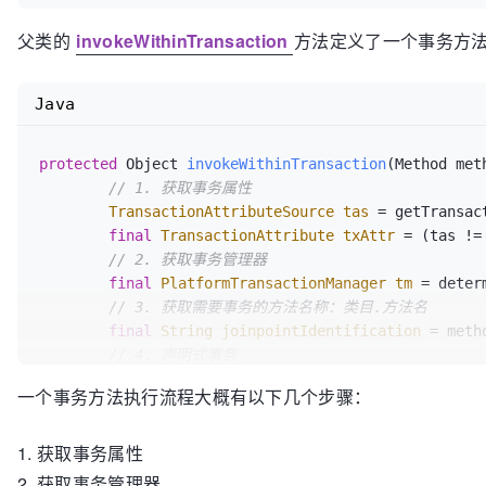
父类的
invokeWithinTransaction
方法定义了一个事务方
Java
protected
 Object 
invokeWithinTransaction
(Method met
// 1. 获取事务属性
TransactionAttributeSource
tas
=
 getTransac
final
TransactionAttribute
txAttr
=
 (tas !=
// 2. 获取事务管理器
final
PlatformTransactionManager
tm
=
 deter
// 3. 获取需要事务的方法名称：类目.方法名
final
String
joinpointIdentification
=
 meth
// 4. 声明式事务
if
 (txAttr == 
null
 || !(tm 
instanceof
 Callb
一个事务方法执行流程大概有以下几个步骤：
// 5. 获取该方法上事务的信息
TransactionInfo
txInfo
=
 createTran
1. 获取事务属性
Object
retVal
=
null
;

try
 {

2. 获取事务管理器