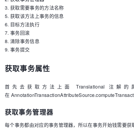
// 6. 目标方法执行，它是一个
3. 获取需要事务的方法名称
			retVal = invocation.proceedWithInvocation();

5. 获取该方法上事务的信息
		}

catch
 (Throwable ex) {

6. 目标方法执行
// 7. 事务回滚
7. 事务回滚
			completeTransactionAfterThrowing(txInfo, ex);

8. 清除事务信息
throw
 ex;

9. 事务提交
		}

finally
 {

// 8. 清除事务信息
获取事务属性
			cleanupTransactionInfo(txInfo);

		}

// 9. 事务提交
首先去获取方法上面 Translational 
		commitTransactionAfterReturning(txInfo);

在 AnnotationTransactionAttributeSource.computeTran
return
 retVal;

	}

else
 {

获取事务管理器
// 10. 编程式事务，流程和声明式事务一致
	}

每个事务都由对应的事务管理器，所以在事务开始钱需要获
}