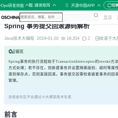
媒体矩阵
vOps研发效能
开源中国APP
切
登录
Spring 事务提交回滚源码解析
Java技术大编程
2019-01-20
18,354
2
收录于
大
Spring事务的执行流程始于TransactionIntercept
方式处理；若不存在，则新建事务并设置隔离级别、超时等属
滚到保存点，否则直接回滚。事务提交前需检查嵌套事务的回滚状
管理。
总结由社区平台通过AI大模型技术生成
前言