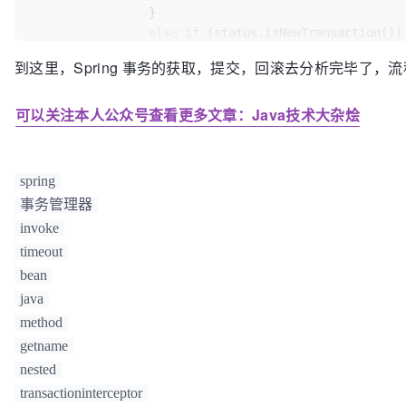
		}

else
if
 (status.isNewTransaction()) 
			unexpectedRollback = status.isGlobalRollbackOnly();

到这里，Spring 事务的获取，提交，回滚去分析完毕了，
// 提交
			doCommit(status);

可以关注本人公众号查看更多文章：Java技术大杂烩
		}

	}

catch
 (RuntimeException | Error ex) {

// 如果提交过程中出现异常，则还是会回滚
spring
		doRollbackOnCommitException(status, ex);

事务管理器
throw
 ex;

invoke
	}

timeout
// .........
bean
// 数据库连接进行回滚
java
protected
void
doCommit
(DefaultTransactionStatus st
method
DataSourceTransactionObject
txObject
=
 (Dat
getname
Connection
con
=
 txObject.getConnectionHolde
nested
	con.commit();

}
transactioninterceptor