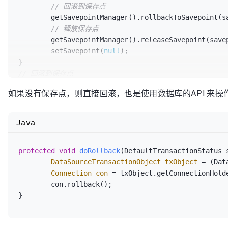
		}

// 回滚到保存点
else
if
 (status.isNewTransaction()) 
	getSavepointManager().rollbackToSavepoint(savepoint);

// 如果当前事务为独立的事务，
// 释放保存点
			doRollback(status);

	getSavepointManager().releaseSavepoint(savepoint);

		}

	setSavepoint(
null
);

else
 {

// 如果一个事务中又有事务，如 r
// 回滚到保存点
//那么当其中的一个事务需要回滚
public
void
rollbackToSavepoint
(Object savepoint)
t
如果没有保存点，则直接回滚，也是使用数据库的API 来操
//而是只是设置回滚状态，到最后
ConnectionHolder
conHolder
=
 getConnectionH
if
 (status.hasTransaction())
	conHolder.getConnection().rollback((Savepoint) savepoint);

if
 (status.isLocalR
	conHolder.resetRollbackOnly();

Java
// 只是设置
// ......
					doSetRollbackOnly(status);

				}

protected
void
doRollback
(DefaultTransactionStatus 
			}

DataSourceTransactionObject
txObject
=
 (Dat
// 释放保存点
//.......
Connection
con
=
 txObject.getConnectionHolde
public
void
releaseSavepoint
(Object savepoint)
thro
		}

	con.rollback();

ConnectionHolder
conHolder
=
 getConnectionH
//..........
}
	conHolder.getConnection().releaseSavepoint((Savepoint) savepoint);

	}
finally
 {

}
// 清空记录并恢复被挂起的事务