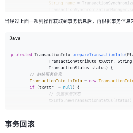
String
name
=
 TransactionSynchroniz
// 设置数据库的隔离级别,timeout等
		TransactionSynchronizationManager.
		doBegin(transaction, definition);

boolean
readOnly
=
 TransactionSynch
		prepareSynchronization(status, definition);

当经过上面一系列操作获取到事务信息后，再根据事务信息来封装到 T
		TransactionSynchronizationManager.
return
 status;

Integer
isolationLevel
=
 Transactio
//....
		TransactionSynchronizationManager.
	}

Java
boolean
wasActive
=
 TransactionSync
// 如果传播方式为 nested，则新建事务，但是不
		TransactionSynchronizationManager.
if
 (definition.getPropagationBehavior() == 
protected
 TransactionInfo 
prepareTransactionInfo
(Pl
return
new
SuspendedResourcesHolder
// 如果不支持嵌套事务，抛异常
		TransactionAttribute txAttr, String joinpointIdentification,

					name, readOnly, isolationLevel, wasActive);

if
 (!isNestedTransactionAllowed()) {
		TransactionStatus status)
 {

	}

throw
new
NestedTransaction
// 封装事务信息
//.....
		}

TransactionInfo
txInfo
=
new
TransactionInf
// 如果支持保存点，则创建保存点
if
 (txAttr != 
null
) {

// 挂起事务doSuspend
if
 (useSavepointForNestedTransaction
// 设置事务状态
protected
 Object 
doSuspend
(Object transaction)
 {

DefaultTransactionStatus
st
		txInfo.newTransactionStatus(status);

DataSourceTransactionObject
txObject
=
 (Dat
// 把事务的连接置空
	}

	txObject.setConnectionHolder(
null
);

			status.createAndHoldSavepoint();

}
// 从当前线程中移除
事务回滚
return
 status;

return
 TransactionSynchronizationManager.unb
		}
