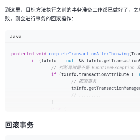
}

else
 {

// 如果不支持保存点，则和 requi
到这里，目标方法执行之前的事务准备工作都已做好了，之后，会调用 Inv
boolean
newSynchronization
败，则会进行事务的回滚操作：
DefaultTransactionStatus
st
												newSy
debugEnabled, 
null
);

Java
			doBegin(transaction, definition);

			prepareSynchronization(status, definition);

protected
void
completeTransactionAfterThrowing
(Tra
return
 status;

if
 (txInfo != 
null
 && txInfo.getTransaction
		}

// 判断异常是不是 RunntimeException 和
	}

if
 (txInfo.transactionAttribute != 
// 如果传播方式为 supports和required
// 回滚事务
boolean
newSynchronization
=
 (getTransactio
			txInfo.getTransactionManager().rollback(txInfo.getTransactionStatus());

return
 prepareTransactionStatus(definition,
// .........
}
		}

else
 {

// 如果是其他类型的异常，则正
回滚事务
			txInfo.getTransactionManager().commit(txInfo.getTransactionStatus());

// .......
		}
