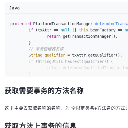
Java
protected
 PlatformTransactionManager 
determineTrans
if
 (txAttr == 
null
 || 
this
.beanFactory == 
n
return
 getTransactionManager();

	}

// 事务管理器名称
String
qualifier
=
 txAttr.getQualifier();

if
 (StringUtils.hasText(qualifier)) {

return
 determineQualifiedTransactio
	}

else
if
 (StringUtils.hasText(
this
.transacti
return
 determineQualifiedTransactio
获取需要事务的方法名称
	}

else
 {

// 默认事务管理器
这里主要去获取名称的名称，为 全限定类名+方法名的方式：method.getDec
PlatformTransactionManager
defaultT
		defaultTransactionManager = 
this
.be
获取方法上事务的信息
// .....