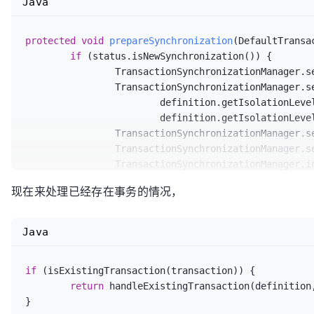
Java
// 获取和设置隔离级别
Integer
previousIsolationLevel
=
 DataSource
protected
void
prepareSynchronization
(DefaultTransa
	txObject.setPreviousIsolationLevel(previousIsolationLevel);

if
 (status.isNewSynchronization()) {

		TransactionSynchronizationManager.setActualTransactionActive(status.hasTransaction());

// 由 Spring 来控制提交方式
		TransactionSynchronizationManager.setCurrentTransactionIsolationLevel(

if
 (con.getAutoCommit()) {

			definition.getIsolationLevel() != TransactionDefinition.ISOLATION_DEFAULT ?

		txObject.setMustRestoreAutoCommit(
t
			definition.getIsolationLeve
		con.setAutoCommit(
false
);

		TransactionSynchronizationManager.setCurrentTransactionReadOnly(definition.isReadOnly());

	}

		TransactionSynchronizationManager.setCurrentTransactionName(definition.getName());

	prepareTransactionalConnection(con, definition);

		TransactionSynchronizationManager.initSynchronization();

// 设置当前线程存在事务的标志
	}

	txObject.getConnectionHolder().setTransacti
现在来处理已经存在事务的情况，
}
// 获取和设置超时时间
int
timeout
=
 determineTimeout(definition);

Java
if
 (timeout != TransactionDefinition.TIMEOUT
		txObject.getConnectionHolder().setTimeoutInSeconds(timeout);

if
 (isExistingTransaction(transaction)) {

	}

return
 handleExistingTransaction(definition,
}
//如果是新连接，则绑定到当前线程