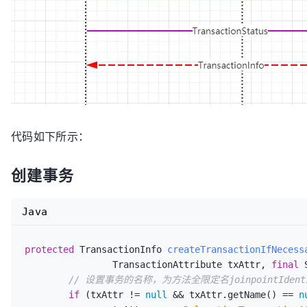
代码如下所示：
创建事务
Java
protected
 TransactionInfo 
createTransactionIfNecess
		TransactionAttribute txAttr, 
final
 
// 设置事务的名称，为方法全限定名joinpointIdentif
if
 (txAttr != 
null
 && txAttr.getName() == 
n