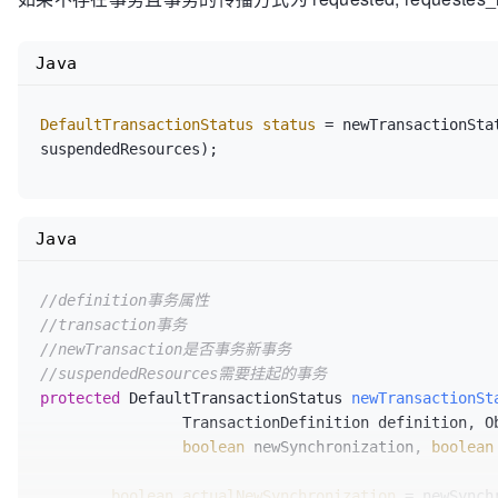
return
 status;

		}

Java
catch
 (RuntimeException | Error ex) 
			resume(
null
, suspendedResour
throw
 ex;

DefaultTransactionStatus
status
=
 newTransactionSta
		}

	}

else
 {

boolean
newSynchronization
=
 (getTr
Java
return
 prepareTransactionStatus(def
	}

}
//definition事务属性
//transaction事务
//newTransaction是否事务新事务
//suspendedResources需要挂起的事务
protected
 DefaultTransactionStatus 
newTransactionSt
		TransactionDefinition definition, 
boolean
 newSynchronization, 
boolean
boolean
actualNewSynchronization
=
 newSynch