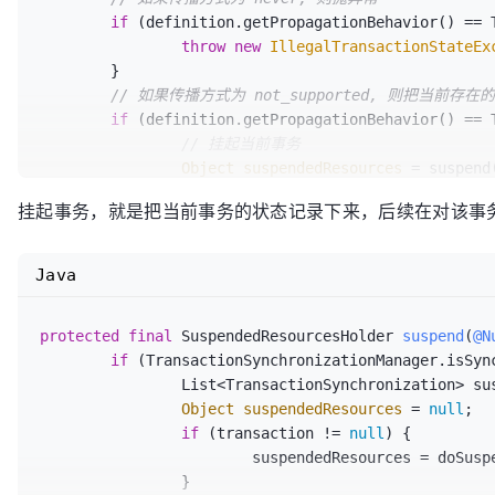
			previousIsolationLevel = currentIsolation;

if
 (definition.getPropagationBehavior() == T
			con.setTransactionIsolation(definition.getIsolationLevel());

throw
new
IllegalTransactionStateEx
		}

	}

	}

// 如果传播方式为 not_supported, 则把当前存
return
 previousIsolationLevel;

if
 (definition.getPropagationBehavior() == 
}
// 挂起当前事务
Object
suspendedResources
=
 suspend
boolean
newSynchronization
=
 (getTr
挂起事务，就是把当前事务的状态记录下来，后续在对该事
return
 prepareTransactionStatus(def
suspendedResources);

	}

Java
// 如果传播方式为 requires_new, 则挂起当前
if
 (definition.getPropagationBehavior() == 
protected
final
 SuspendedResourcesHolder 
suspend
(
@N
// 挂起当前事务
if
 (TransactionSynchronizationManager.isSync
SuspendedResourcesHolder
suspendedR
		List<TransactionSynchronization> suspendedSynchronizations = doSuspendSynchronization();

// 如果还没有激活事务，则新建事务
Object
suspendedResources
=
null
;

boolean
newSynchronization
=
 (getTr
if
 (transaction != 
null
) {

DefaultTransactionStatus
status
=
 n
			suspendedResources = doSuspend(transaction);

											newSynchronizat
		}

suspendedResources);
