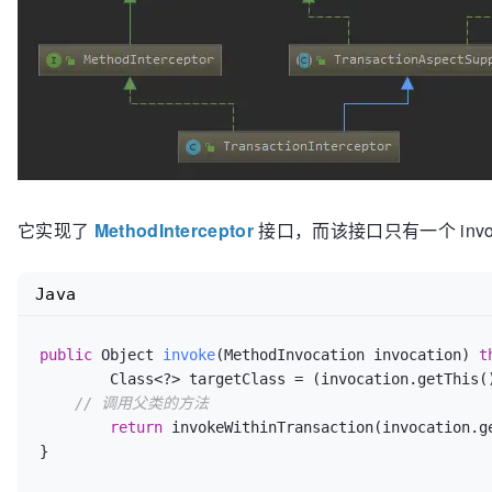
它实现了
MethodInterceptor
接口，而该接口只有一个 inv
Java
public
 Object 
invoke
(MethodInvocation invocation)
t
	Class<?> targetClass = (invocation.getThis(
// 调用父类的方法
return
 invokeWithinTransaction(invocation.g
}