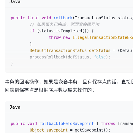
Java
	}

}

public
final
void
rollback
(TransactionStatus status
//判断是否回滚的异常，当前可以通过rolbackFor属性来修改
// 如果事务已完成，则回滚会抛异常
public
boolean
rollbackOn
(Throwable ex)
 {

if
 (status.isCompleted()) {

return
 (ex 
instanceof
 RuntimeException || e
throw
new
IllegalTransactionStateEx
}
	}

DefaultTransactionStatus
defStatus
=
 (Defau
	processRollback(defStatus, 
false
);

}

// 回滚事务
事务的回滚操作，如果是嵌套事务，且有保存点的话，直接
private
void
processRollback
(DefaultTransactionStat
回滚到保存点是根据底层数据库来操作的：
try
 {

boolean
unexpectedRollback
=
 unexpec
// 自定义触发器的调用，不知道干嘛用？？
Java
		triggerBeforeCompletion(status);

// 如果有保存点，则回滚到保存点
if
 (status.hasSavepoint()) {

public
void
rollbackToHeldSavepoint
()
throws
 Transa
			status.rollbackToHeldSavepoint();

Object
savepoint
=
 getSavepoint();
