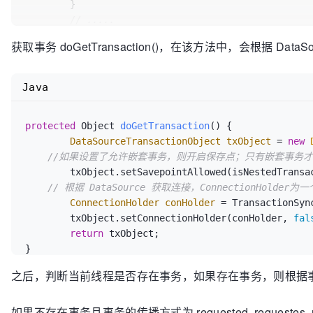
	}

// .....
获取事务 doGetTransaction()，在该方法中，会根据 Dat
// 如果不存在事务，且事务的传播方式为 mandatory
if
 (definition.getPropagationBehavior() == 
throw
new
IllegalTransactionStateEx
Java
	}

else
if
 (definition.getPropagationBehavior(
protected
 Object 
doGetTransaction
()
 {

			definition.getPropagationBehavior() == TransactionDefinition.PROPAGATION_REQUIRES_NEW ||

DataSourceTransactionObject
txObject
=
new
			definition.getPropagationBehavior() == TransactionDefinition.PROPAGATION_NESTED) {

//如果设置了允许嵌套事务，则开启保存点；只有嵌套事务
SuspendedResourcesHolder
suspendedR
	txObject.setSavepointAllowed(isNestedTransactionAllowed());

// 如果事务的传播方式为 requested, req
// 根据 DataSource 获取连接，ConnectionHolder
try
 {

ConnectionHolder
conHolder
=
 TransactionSyn
boolean
newSynchronization
	txObject.setConnectionHolder(conHolder, 
fal
// 第三个参数为true表示新建事
return
 txObject;

DefaultTransactionStatus
st
}
newSynchronization, debugEnabled, suspendedResources
// 构造 transaction,包括
之后，判断当前线程是否存在事务，如果存在事务，则根据
			doBegin(transaction, definition);

// 同步新事务
如果不存在事务且事务的传播方式为 requested, requestes
			prepareSynchronization(status, definition);
