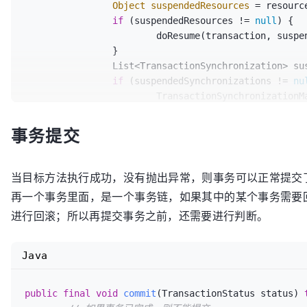
Object
suspendedResources
=
 resourc
}
if
 (suspendedResources != 
null
) {

			doResume(transaction, suspendedResources);

		}

		List<TransactionSynchronization> suspendedSynchronizations = resourcesHolder.suspendedSynchronizations;

if
 (suspendedSynchronizations != 
nu
			TransactionSynchronizationManager.setActualTransactionActive(resourcesHolder.wasActive);

			TransactionSynchronizationManager.setCurrentTransactionIsolationLevel(resourcesHolder.isolationLevel);

			TransactionSynchronizationManager.setCurrentTransactionReadOnly(resourcesHolder.readOnly);

事务提交
			TransactionSynchronizationManager.setCurrentTransactionName(resourcesHolder.name);

			doResumeSynchronization(suspendedSynchronizations);

		}

当目标方法执行成功，没有抛出异常，则事务可以正常提交
	}

再一个事务里面，是一个事务链，如果其中的某个事务需要
进行回滚；所以再提交事务之前，还需要进行判断。
// 恢复事务，把事务和当前线程绑定
protected
void
doResume
(Object transaction, Object 
	TransactionSynchronizationManager.bindResource(obtainDataSource(), suspendedResources);

Java
}
public
final
void
commit
(TransactionStatus status)