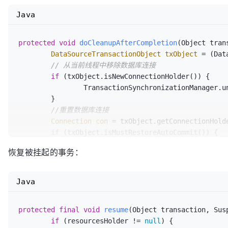
Object
transaction
=
 (status.hasTra
Java
		resume(transaction, (SuspendedResourcesHolder) status.getSuspendedResources());

	}

protected
void
doCleanupAfterCompletion
(Object tran
}
DataSourceTransactionObject
txObject
=
 (Dat
// 从当前线程中移除数据库连接
if
 (txObject.isNewConnectionHolder()) {

		TransactionSynchronizationManager.unbindResource(obtainDataSource());

	}

//重置数据库连接
Connection
con
=
 txObject.getConnectionHolde
if
 (txObject.isMustRestoreAutoCommit()) {

		con.setAutoCommit(
true
);

恢复被挂起的事务：
	}

	DataSourceUtils.resetConnectionAfterTransaction(con, txObject.getPreviousIsolationLevel());

// 如果是新连接，则释放连接
Java
if
 (txObject.isNewConnectionHolder()) {

		DataSourceUtils.releaseConnection(c
protected
final
void
resume
(Object transaction, Sus
	}

if
 (resourcesHolder != 
null
) {

	txObject.getConnectionHolder().clear();
