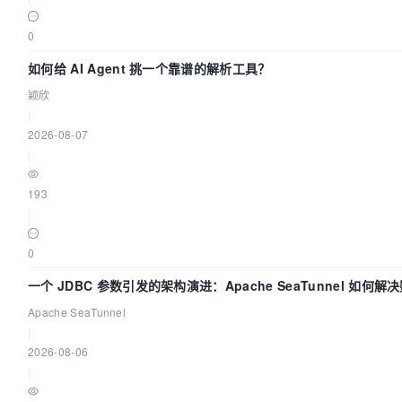
0
如何给 AI Agent 挑一个靠谱的解析工具？
颖欣
|
2026-08-07
|
193
|
0
一个 JDBC 参数引发的架构演进：Apache SeaTunnel 如何
“定时 Flush”难题
Apache SeaTunnel
|
2026-08-06
|