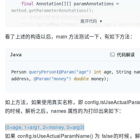
final
 Annotation[][] paramAnnotations = 
method.getParameterAnnotations();

// 参数索引和参数名称的对应关系
展开代码
▼
final
 SortedMap<Integer, String> map = 
new
Tree
String>();

看了上述的构造以后，main 方法测试一下，有如下方法：
int
paramCount
=
 paramAnnotations.length;

// get names from @Param annotations
for
 (
int
paramIndex
=
0
; paramIndex < paramCount
Java
代码解读
paramIndex++) {

// 不处理 RowBounds 和 ResultHandler 这两种特
Person 
queryPerson
(
@Param("age")
int
 age, String nam
if
 (isSpecialParameter(paramTypes[paramIndex])
address, 
@Param("money")
double
 money)
continue
;

      }

String
name
=
null
;

for
 (Annotation annotation : paramAnnotations[
如上方法，如果使用真实名称，即 config.isUseActualParamN
{

的时候，解析之后，names 属性的为打印出来如下：
// 如果参数被 @Param 修饰
if
 (annotation 
instanceof
 Param) {

{0=age, 1=arg1, 2=money, 3=arg3}
          hasParamAnnotation = 
true
;

// 则参数名称取其值
如果 config.isUseActualParamName() 为 false的时