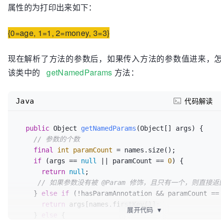
          name = ((Param) annotation).value();

属性的为打印出来如下：
break
;

        }

{0=age, 1=1, 2=money, 3=3}
      }

// 如果是一般的参数
if
 (name == 
null
) {

现在解析了方法的参数后，如果传入方法的参数值进来，
// 是否使用真实的参数名称，true 使用，false 跳
该类中的
getNamedParams
方法：
if
 (config.isUseActualParamName()) {

// 如果为 true ，则name = arg0, arg1 之类的
          name = getActualParamName(method, paramIndex);

Java
代码解读
        }

// 如果上述为false，
public
 Object 
getNamedParams
(Object[] args)
 {

if
 (name == 
null
) {

// 参数的个数
// name为参数索引，0，1，2 之类的
final
int
paramCount
=
 names.size();

          name = String.valueOf(map.size());

if
 (args == 
null
 || paramCount == 
0
) {

        }

return
null
;

      }

// 如果参数没有被 @Param 修饰，且只有一个，则直接返
// 存入参数索引和参数名称的对应关系
    } 
else
if
 (!hasParamAnnotation && paramCount ==
      map.put(paramIndex, name);

return
 args[names.firstKey()];

    }

展开代码
▼
    } 
else
 {

// 赋值给 names 属性