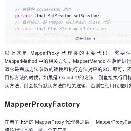
// 关联的 sqlSession 对象
private
 final SqlSession sqlSession;

// 目标接口，即 Mapper 接口对应的 class 对象
private
 final Class<T> mapperInterface;

// 方法缓存，用于缓存 MapperMethod对象，key 为 Map
展开代码
▼
法的 Method 对象，value 则是对应的 MapperMethod，Mappe
成参数的转换和 SQL 的执行功能
以上就是 MapperProxy 代理类的主要代码，需
private
 final Map<Method, MapperMethod> methodCach
MapperMethod 中的相关方法，MapperMethod 在后
public
MapperProxy
(
SqlSession sqlSession, Class<T>
道它是完成方法参数的转换和执行方法对应的SQL即可，
mapperInterface, Map<Method, MapperMethod> methodCa
目标方法的时候，如果是 Object 中的方法，则直接执行
this
.sqlSession = sqlSession;

认方法，则会执行默认方法的相关逻辑，否则在使用代理对
this
.mapperInterface = mapperInterface;

this
.methodCache = methodCache;

  }

MapperProxyFactory
// 代理对象执行的方法，代理以后，所有 Mapper 的方法调
个invoke方法
在看了上述的 MapperProxy 代理类之后， MapperProxyFa
  @Override

建该代理类的，是一个工厂类。