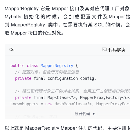
      mapperMethod = 
new
 MapperMethod(mapperInterfac
MapperRegistry 它是 Mapper 接口及其对应代理工
public
 T 
newInstance
(
SqlSession sqlSession
)
 {

sqlSession.getConfiguration());

Mybatis 初始化的时候，会加载配置文件及Mappe
    final MapperProxy<T> mapperProxy = 
new
 MapperPr
      methodCache.put(method, mapperMethod);

(sqlSession, mapperInterface, methodCache);

到 MapperRegistry 类中，在需要执行某 SQL 的时
    }

return
 newInstance(mapperProxy);

return
 mapperMethod;

取 Mapper 接口的代理对象。
  }

  }

}
}
Cs
代码解读
public
class
MapperRegistry
 {

// 配置对象，包含所有的配置信息
private
 final Configuration config;

// 接口和代理对象工厂的对应关系，会用工厂去创建接口的代
private
 final Map<Class<?>, MapperProxyFactory<?>>
knownMappers = 
new
 HashMap<Class<?>, MapperProxyFact
展开代码
▼
// 注册 Mapper 接口
public
 <T> 
void
addMapper
(
Class<T> type
)
 {

以上就是 MapperRegistry Mapper 注册的代码，主要注册 
// 是接口，才进行注册