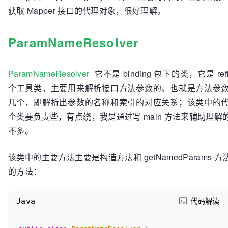
获取 Mapper 接口的代理对象，很好理解。
if
 (type.isInterface()) {

// 如果已经注册过了，则抛出异常，不能重复注册
if
 (hasMapper(type)) {

ParamNameResolver
throw
new
 BindingException(
"Type "
 + type +
known to the MapperRegistry."
);

      }

ParamNameResolver
它不是 binding 包下的类，它是 refl
// 是否加载完成的标记
个工具类，主要用来解析接口方法参数的。也就是方法参
      boolean loadCompleted = 
false
;

try
 {

几个，即解析出参数的名称和索引的对应关系；该类中的
// 会为每个 Mapper 接口创建一个代理对象工厂
个类要负责些，有点绕，我是通过写 main 方法来辅助理
        knownMappers.put(type, 
new
 MapperProxyFactor
不多。
// 下面这个先不看，主要是xml的解析和注解的处理
该类中的主要方法主要是构造方法和 getNamedParams 
        MapperAnnotationBuilder parser = 
new
MapperAnnotationBuilder(config, type);

的方法：
        parser.parse();

        loadCompleted = 
true
;

Java
      } 
finally
 {

代码解读
// 如果注册失败，则移除掉该Mapper接口
if
 (!loadCompleted) {
