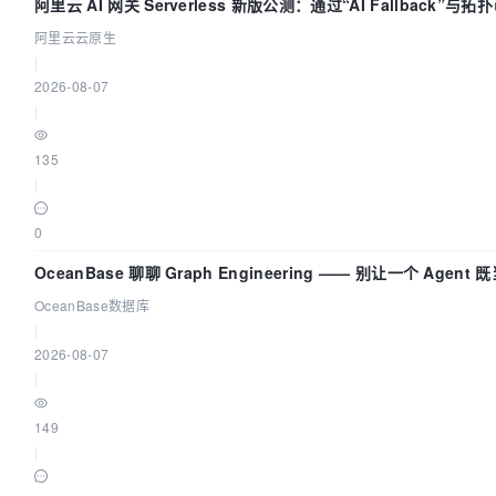
阿里云 AI 网关 Serverless 新版公测：通过“AI Fallback”与
流量治理底座
阿里云云原生
|
2026-08-07
|
135
|
0
OceanBase 聊聊 Graph Engineering —— 别让一个 Agen
OceanBase数据库
|
2026-08-07
|
149
|