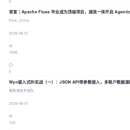
0
官宣｜Apache Fluss 毕业成为顶级项目，湖流一体开启 Agentic
化时代
Flink_China
|
2026-08-07
|
1995
|
0
Wyn嵌入式BI实战（一）：JSON API带参数接入，多租户数据源
城技术团队
葡萄城技术团队
|
2026-08-07
|
126
|