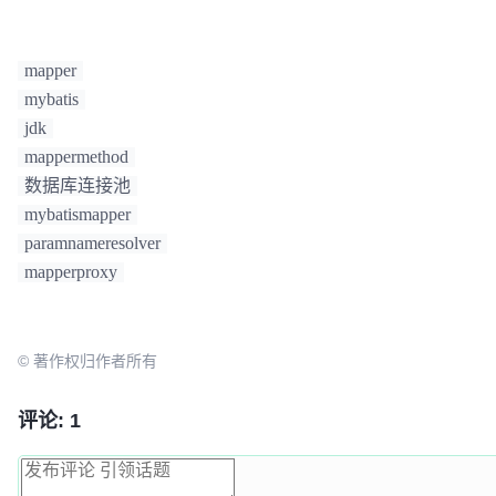
          executeWithResultHandler(sqlSession, args);

main方法测试
          result = 
null
;

public
 Object 
convertArgsToSqlCommandParam
(Obje
        } 
else
if
 (method.returnsMany()) {

mapper
return
 paramNameResolver.getNamedParams(args);
// 返回集合或数组，调用 sqlSession.<E>select
    }

mybatis
          result = executeForMany(sqlSession, args);

}
jdk
        } 
else
if
 (method.returnsMap()) {

mappermethod
// 返回 map ,调用 sqlSession.<K, V>selectM
数据库连接池
          result = executeForMap(sqlSession, args);

        } 
else
if
 (method.returnsCursor()) {

mybatismapper
          result = executeForCursor(sqlSession, args);

paramnameresolver
        } 
else
 {

mapperproxy
Object
param
=
method.convertArgsToSqlCommandParam(args);

          result = sqlSession.selectOne(command.getName(), 
param);

© 著作权归作者所有
        }

break
;

评论: 1
case
 FLUSH:

        result = sqlSession.flushStatements();

break
;
