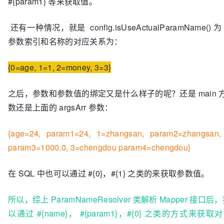
#{param1} 等来获取值。
  }
还有一种情况，就是 config.isUseActualParamName() 
参数索引和名称的对应关系为：
{0=age, 1=1, 2=money, 3=3}
之后，参数和参数值的绑定又是什么样子的呢？还是 main
数还是上面的 argsArr 参数：
{age=24, param1=24, 1=zhangsan, param2=zhangsan,
param3=1000.0, 3=chengdou param4=chengdou}
在 SQL 中也可以通过 #{0}，#{1} 之类的来获取参数值。
所以，综上 ParamNameResolver 类解析 Mapper 接口后
以通过 #{name}， #{param1}，#{0} 之类的方式来