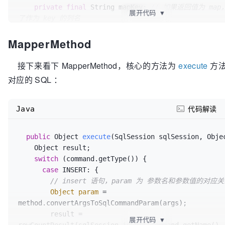
if
 (configuration.hasStatement(parentStateme
private
final
 String mapKey; 
// 如果返回值为 ma
展开代码
▼
	  ms = 
了作为 key 的列名
configuration.getMappedStatement(parentStatementName
private
final
 Integer resultHandlerIndex;  
// R
	}

MapperMethod
参数在参数列表中的位置
  }

private
final
 Integer rowBoundsIndex;  
// Row
// 处理 @Flush 注解
列表中的位置
接下来看下 MapperMethod，核心的方法为
execute
方
if
 (ms == 
null
) {

对应的 SQL ：
if
(method.getAnnotation(Flush.class) != 
nul
// 用来解析接口参数，上面已介绍过
	  name = 
null
;

private
final
 ParamNameResolver paramNameResolve
	  type = SqlCommandType.FLUSH;

Java
代码解读
	}

public
MethodSignature
(Configuration configurati
  } 
else
 {

mapperInterface, Method method)
 {

public
// 获取 SQL 名称和类型
 Object 
execute
(SqlSession sqlSession, Obje
// 方法的返回值类型
	name = ms.getId();

    Object result;

Type
resolvedReturnType
=
	type = ms.getSqlCommandType();

switch
 (command.getType()) {

TypeParameterResolver.resolveReturnType(method, 
  }

case
 INSERT: {

mapperInterface);

}
// insert 语句，param 为 参数名和参数值的对应
if
 (resolvedReturnType 
instanceof
 Class<?>) {

Object
param
=
this
.returnType = (Class<?>) resolvedReturnT
method.convertArgsToSqlCommandParam(args);

      } 
else
if
 (resolvedReturnType 
instanceof
        result = 
ParameterizedType) {

展开代码
▼