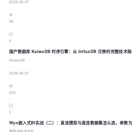
2026-08-07
|
99
|
0
国产数据库 KaiwuDB 时序引擎：从 InfluxDB 迁移的完整技术
KaiwuDB
|
2026-08-07
|
220
|
0
Wyn嵌入式BI实战（二）：直连模型与直连数据集怎么选，参数为
葡萄城技术团队
葡萄城技术团队