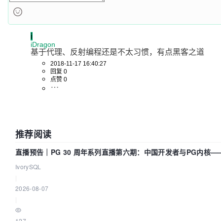
default
:

throw
new
BindingException
(
"Unknown executio
for: "
 + command.getName());

    }

i
iDragon
return
 result;

基于代理、反射编程还是不太习惯，有点黑客之道
  }
2018-11-17 16:40:27
回复 0
点赞 0
推荐阅读
直播预告｜PG 30 周年系列直播第六期：中国开发者与PG内核
吗？我们贡献了什么？
IvorySQL
|
2026-08-07
|
127