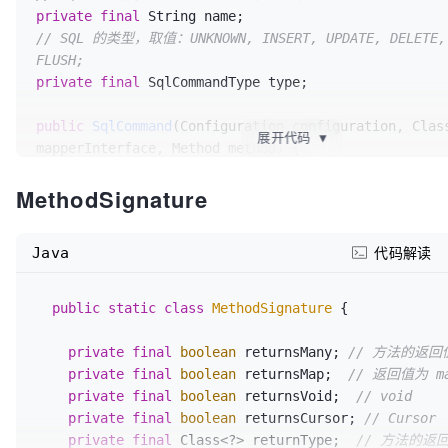
private
final
// SQL 的类型，取值：UNKNOWN, INSERT, UPDATE, DELETE, 
FLUSH;
private
final
 SqlCommandType type;

public
SqlCommand
(Configuration configuration, Class
展开代码
▼
mapperInterface, Method method)
 {

// SQL 名称
MethodSignature
String
statementName
=
 mapperInterface.getName() 
method.getName();

// MappedStatement  封装了 SQL 语句的相关信息
Java
代码解读
MappedStatement
ms
=
null
;

// 在配置文件中检测是否有该 SQL 语句
if
 (configuration.hasStatement(statementName)) {

public
static
class
MethodSignature
 {

	ms = configuration.getMappedStatement(statementName);

  } 
else
if
private
final
boolean
 returnsMany; 
// 方法的返回
(!mapperInterface.equals(method.getDeclaringClass())
private
final
boolean
 returnsMap;  
// 返回值为 m
// 是否父类中有该 SQL 的语句
private
final
boolean
 returnsVoid;  
// void
String
parentStatementName
=
private
final
boolean
 returnsCursor; 
// Cursor
method.getDeclaringClass().getName() + 
"."
 + method
private
final
 Class<?> returnType;  
// 方法的返