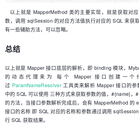
rowCountResult(sqlSession.insert(command.getName(), 
this
.returnType = (Class<?>) ((Parameterized
break
;

resolvedReturnType).getRawType();

以上就是 MapperMethod 类的主要实现，就是获取
      }

      } 
else
 {

数，调用 sqlSession 的对应方法值执行对应的 SQL 
case
 UPDATE: {

this
.returnType = method.getReturnType();

Object
param
=
有一些辅助方法，可以忽略。
      }

method.convertArgsToSqlCommandParam(args);

this
.returnsVoid = 
void
.class.equals(
this
.ret
        result = 
this
.returnsMany = 
总结
rowCountResult(sqlSession.update(command.getName(), 
(configuration.getObjectFactory().isCollection(
this
break
;

|| 
this
.returnType.isArray());

      }

this
.returnsCursor = Cursor.class.equals(
this
以上就是 Mapper 接口底层的解析，即 binding 模块，Mybat
case
 DELETE: {

this
.mapKey = getMapKey(method);

Object
param
=
的动态代理来为 每个 Mapper 接口创建一
this
.returnsMap = (
this
.mapKey != 
null
);

method.convertArgsToSqlCommandParam(args);

this
.rowBoundsIndex = getUniqueParamIndex(meth
过
ParamNameResolver
工具类来解析 Mapper 接口的参
        result = 
RowBounds.class);

中的 SQL 可以使用 三种方式来获取参数的值，#{name}，#{0} 
rowCountResult(sqlSession.delete(command.getName(), 
this
.resultHandlerIndex = getUniqueParamIndex(
的方法，当接口参数解析完成后，会有 MapperMethod 的 ex
break
;

ResultHandler.class);

      }

接口的名称 即 SQL 对应的名称和参数通过调用 sqlSessi
this
.paramNameResolver = 
new
case
 SELECT:

ParamNameResolver
(configuration, method);

行 SQL 获取结果。
if
 (method.returnsVoid() && method.hasResult
    }

// void 类型且方法有 ResultHandler 参数，调用
sqlSession.select 执行
// 根据参数值来获取参数名称和参数值的对应关系 是一个 