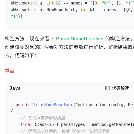
aMethod(
int
 a, 
int
 b) -- names = {{
0
, 
"0"
}, {
1
, 
"1"
aMethod(
int
 a, RowBounds rb, 
int
 b) -- names = {{
0
,
// 返回所有的参数名称 （toArray(new String[0])又
"1"
public
 String[] getNames() {

return
 names.values().toArray(
new
String
[
0
]);

  }
构造方法，现在来看下
ParamNameResolver
的构造方法
创建该类对象的时候会对方法的参数进行解析，解析结果放到 
去，代码如下：
重点
Java
代码解读
public
ParamNameResolver
(Configuration config, Me
{

// 方法所有参数的类型
final
 Class<?>[] paramTypes = method.getParamete
// 所有的方法参数，包括 @Param 注解的参数