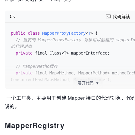
public
 Object 
invoke
(
args
) throws Throwable
 {

// 并不是每个方法都需要调用代理对象进行执行，如果这个方
Cs
代码解读
中通用的方法，则无需执行
if
 (Object.
class
.
equals
(method.getDeclaringClas
public
class
MapperProxyFactory
<
T
> {

return
 method.invoke(
this
, 
args
);

// 当前的 MapperProxyFactory 对象可以创建的 mapperIn
// 如果是默认方法，则执行默认方法，Java 8 提供了
的代理对象
      } 
else
if
 (isDefaultMethod(method)) {

private
 final Class<T> mapperInterface;

return
 invokeDefaultMethod(proxy, method, 
a
      }

// MapperMetho缓存
// 从缓存中获取 MapperMethod 对象，如果缓存中没
private
 final Map<Method, MapperMethod> methodCac
添加到缓存中
ConcurrentHashMap<Method, MapperMethod>();

     final MapperMethod mapperMethod = 
展开代码
▼
cachedMapperMethod(method);

// 创建 mapperInterface 的代理对象
// 执行方法对应的 SQL 语句
一个工厂类，主要用于创建 Mapper 接口的代理对象，
  @SuppressWarnings(
"unchecked"
)

return
 mapperMethod.execute(sqlSession, 
args
);

说的。
protected
 T 
newInstance
(
MapperProxy<T> mapperProx
  }

return
 (T) 
// 缓存 MapperMethod 
Proxy.newProxyInstance(mapperInterface.getClassLoad
private
 MapperMethod 
cachedMapperMethod
(
Method me
MapperRegistry
Class[] { mapperInterface }, mapperProxy);

    MapperMethod mapperMethod = methodCache.
get
(meth
  }

if
 (mapperMethod == 
null
) {
