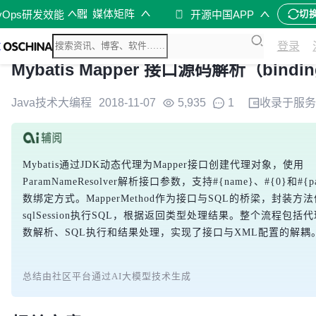
媒体矩阵
vOps研发效能
开源中国APP
切
登录
Mybatis Mapper 接口源码解析（bindi
Java技术大编程
2018-11-07
5,935
1
收录于
服务
Mybatis通过JDK动态代理为Mapper接口创建代理对象，使用
ParamNameResolver解析接口参数，支持#{name}、#{0}和#{
数绑定方式。MapperMethod作为接口与SQL的桥梁，封装方
sqlSession执行SQL，根据返回类型处理结果。整个流程包
数解析、SQL执行和结果处理，实现了接口与XML配置的解耦
总结由社区平台通过AI大模型技术生成