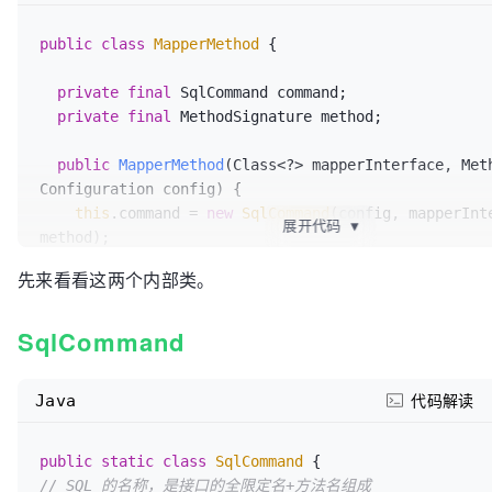
public
class
MapperMethod
 {

private
final
 SqlCommand command;

private
final
 MethodSignature method;

public
MapperMethod
(Class<?> mapperInterface, Meth
Configuration config)
 {

this
.command = 
new
SqlCommand
(config, mapperInte
展开代码
▼
method);

this
.method = 
new
MethodSignature
(config, mapper
先来看看这两个内部类。
method);

  }

SqlCommand
}
Java
代码解读
public
static
class
SqlCommand
// SQL 的名称，是接口的全限定名+方法名组成