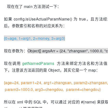
// 参数名称和参数值的对应关系
    names = Collections.unmodifiableSortedMap(map);

现在在了 main 方法测试一下：
final
 Map<String, Object> param = 
new
ParamMa
  }
int
i
=
0
;

如果 config.isUseActualParamName() 为 true
for
 (Map.Entry<Integer, String> entry : names.
{

后，参数索引和名称的对应关系为：
// key = 参数名称，value = 参数值
        param.put(entry.getValue(), args[entry.getKey()]);

{0=age, 1=arg1, 2=money, 3=arg3}
final
String
genericParamName
=
"param"
+ 
现在参数为：
Object[] argsArr = {24, "zhangsan", 1000.0, "
String.valueOf(i + 
1
);

// 默认情况下它们将会以它们在参数列表中的位置来命名
{param1},#{param2}等
现在调用
getNamedParams
方法来绑定方法名和方法值
if
 (!names.containsValue(genericParamName)) 
下，注意该方法返回的是 Object，其实它是一个 map：
          param.put(genericParamName, args[entry.getKey()]);

        }

{age=24, param1=24, arg1=zhangsan, param2=zhangsan
        i++;

      }

param3=1000.0, arg3=chengdou, param4=chengdou}
// 返回参数名称和参数值的对应关系，是一个 map 
return
 param;

所以在 xml 中的 SQL 中，可以通过 对应的 #{name} 
    }
