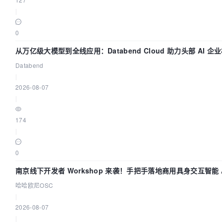
|
0
从万亿级大模型到全线应用：Databend Cloud 助力头部 AI 
Trace 数据管道
Databend
|
2026-08-07
|
174
|
0
南京线下开发者 Workshop 来袭！手把手落地商用具身交互智能 A
哈哈欧尼OSC
|
2026-08-07
|