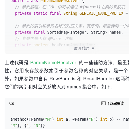
public
class
ParamNameResolver
 {

          knownMappers.
remove
(type);

// 参数前缀，在 SQL 中可以通过 #{param1}之类的来获取
        }

private
static
final
String
GENERIC_NAME_PREFIX
=
      }

    }

// 参数的索引和参数名称的对应关系，有序的，最重要的一个
  }

private
final
 SortedMap<Integer, String> names;

// 参数中是否有 @Param 注解
// 获取 Mapper 接口的代理对象，
private
boolean
 hasParamAnnotation;

public
 <T> 
T 
getMapper
(
Class<T> type, SqlSession 
展开代码
▼
// 从缓存中获取该 Mapper 接口的代理工厂对象
// 获取对应参数索引实际的名称，如 arg0, arg1,arg2....
    final MapperProxyFactory<T> mapperProxyFactory = 
上述代码是
ParamNameResolver
的一些辅助方法，最重要的
private
 String 
getActualParamName
(Method method, 
(MapperProxyFactory<T>) knownMappers.
get
(type);

性，它用来存放参数索引于参数名称的对应关系，是一个 
paramIndex)
 {

// 如果该 Mapper 接口没有注册过，则抛异常
      Object[] params = (Object[]) GET_PARAMS.invoke(method);

外，如果参数中含有 RowBounds 和 ResultHandler 
if
 (mapperProxyFactory == 
null
) {

return
 (String) GET_NAME.invoke(params[paramIn
它们的索引和对应关系放入到 names 集合中，如下:
throw
new
 BindingException(
"Type "
 + type + 
"
  }

to the MapperRegistry."
);

// 是否是特殊参数，如果方法参数中有 RowBounds 和 Result
    }

会特殊处理，不会存入到 names 集合中
Cs
代码解读
//使用代理工厂创建 Mapper 接口的代理对象
private
static
boolean
isSpecialParameter
(Class<?
return
 mapperProxyFactory.newInstance(sqlSession
return
 RowBounds.class.isAssignableFrom(clazz) |
  }  

aMethod(@Param(
"M"
) 
int
 a, @Param(
"N"
) 
int
 b) -- na
ResultHandler.class.isAssignableFrom(clazz);

}
"M"
}, {
1
, 
"N"
}}

  }
