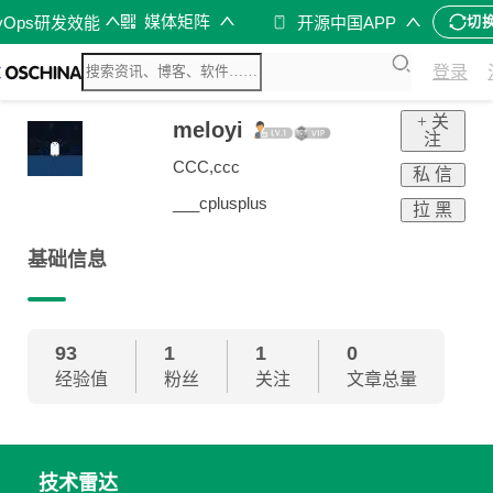
媒体矩阵
vOps研发效能
开源中国APP
切
登录
+ 关
meloyi
注
CCC,ccc
私 信
___cplusplus
拉 黑
基础信息
93
1
1
0
经验值
粉丝
关注
文章总量
技术雷达