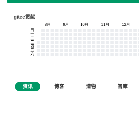
gitee贡献
资讯
博客
造物
智库