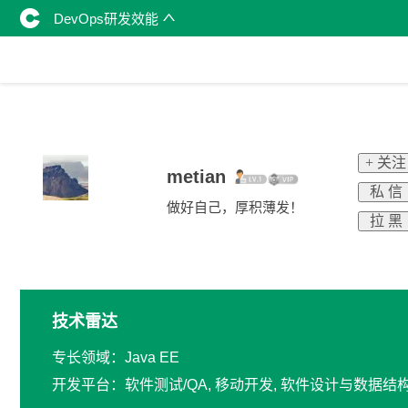
DevOps研发效能
+ 关注
metian
私 信
做好自己，厚积薄发！
拉 黑
技术雷达
专长领域：Java EE
开发平台：软件测试/QA, 移动开发, 软件设计与数据结