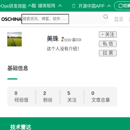
媒体矩阵
vOps研发效能
开源中国APP
切
登录
+ 关注
美珠
私 信
这个人没有介绍！
拉 黑
基础信息
0
2
5
0
经验值
粉丝
关注
文章总量
技术雷达