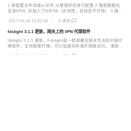
1.把配置文件改成ini文件,以便更好的进行配置 2.隧道数据包
支持IPV6 ,并加入了NAT66（实验性，目前还不可用） 3.隧道
数据包支持SCTP ,UDPLite 4.提高安全性 5.其他的一些改进
2017-03-28 13:52:04
0
评论
注意：使用PS4检查网络的时候会出现无法支持IP碎片分包，
经抓包发现是由于DF设置成了1，这是禁止分包的标志，但是
fdslight 3.1.1 更新，网关上的 VPN 代理软件
PS4会发送这样的分包，导致不支持，实际是支持IP碎片分包
的
fdslight 3.1.1 更新，Fdslight是一款部署在网关节点的IP层代
理软件，支持智能代理，可以加速你的海外网络访问。 更新内
容： 改善隧道的稳定性 下载地址： Source code (zip) Sourc
2017-01-09 10:48:28
2
评论
e code (tar.gz)
Fdslight v3.1.0 发布，网关上的 VPN 代理软件
Fdslight v3.1.0 发布了。本次更新内容如下： gateway模式
中移除了UDP白名单模式，改成让指定的局域网客户机使用U
DP全局代理 改善了dns代理 精简了客户端的内核模块，内核
2017-01-02 21:30:07
0
评论
模块现在只做UDP全局代理用，过滤器使用TUN实现，提高了
过滤器的可用性 修复了TCP隧道的问题
Fdslight v3.0.1 更新，IP 层代理软件 (VPN)
Fdslight v3.0.1 更新了， Fdslight是一款部署在网关节点的IP
层代理软件，支持智能代理，可以加速你的海外网络访问。本
次更新内容如下： bug 修复： 修复TCP隧道连接过长导致IS
2016-12-13 12:50:49
0
评论
P丢弃NAT表，从而导致无法传输数据的问题 安全问题修复 下