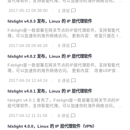
层代理软件，支持智能代理，可以加速你的海外网络访问。 本
次更新内容如下： 构建 UDP 数据包加入 CHECKSUM UDP
2017-05-12 09:38:00
1
评论
隧道数据冗余（udp_tunnel_redundancy）选项被加入，现
在可以是否选择开启冗余（如果丢包较大建议开启，默认开
fdslight v4.0.3 发布，Linux 的 IP 层代理软件
启）
Fdslight是一款部署在网关节点的IP层代理软件，支持智能代
理，可以加速你的海外网络访问。 更新内容： 修复只能在 fd
slight 目录下启动 fdslight 的问题
2017-04-28 09:46:28
0
评论
fdslight v4.0.2 发布，Linux 的 IP 层代理软件
Fdslight是一款部署在网关节点的IP层代理软件，支持智能代
理，可以加速你的海外网络访问。 更新内容： 改善UDP穿透
技术(IPV4)，现在在PS4上不会出现不支持IP碎片分包的情况
2017-04-24 12:44:24
0
评论
IPV4，IPV6双协议栈全面支持，IPV6的UDP穿透技术被实验
性支持(没有测试条件)，默认关闭，需要手动开启
fdslight v4.0.1 发布，Linux 的 IP 层代理软件
fdslight v4.0.1 发布了。Fdslight是一款部署在网关节点的IP
层代理软件，支持智能代理，可以加速你的海外网络访问。 主
要更新内容如下： 正式初步支持IPv6(原先实验的NAT66被删
2017-04-12 11:31:58
0
评论
除,现在通过Linux ip6tables实现，UDP,UDPLite打洞技术暂
不支持) 提高TCP隧道稳定性，修复相关TCP隧道BUG
fdslight 4.0.0，Linux 的 IP 层代理软件（VPN）