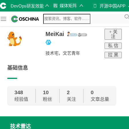
媒体矩阵
DevOps研发效能
开源中国APP
+ 关
MeiKai
注
私 信
技术宅，文艺青年
拉 黑
基础信息
348
10
2
0
经验值
粉丝
关注
文章总量
技术雷达