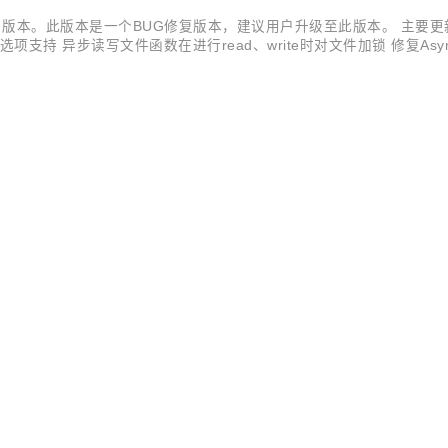
.1 版本。此版本是一个BUG修复版本，建议用户升级至此版本。 主要更新： 
END选项支持 异步读写文件函数在进行read、write时对文件加锁 修复Asyn
ile特性，收到SIGRTMIN信号后重新打开日志文件并重定向标准输出 修复Tab