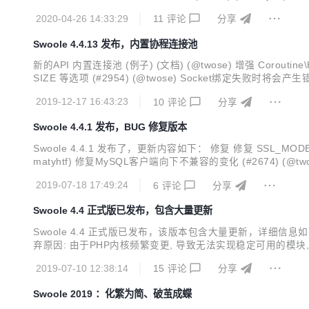
itPid (用于回收子进程) Co::waitSignal (用于等待信号) (#3158) 
2020-04-26 14:33:29
11
评论
分享
Swoole 4.4.13 发布，内置协程连接池
新的API 内置连接池 (例子) (文档) (@twose) 增强 Coroutine\H
SIZE 等选项 (#2954) (@twose) Socket绑定失败时将
码和错误信息 (1e9b8cbb) (@twose) Library现在作...
2019-12-17 16:43:23
10
评论
分享
Swoole 4.4.1 发布，BUG 修复版本
Swoole 4.4.1 发布了，更新内容如下： 修复 修复 SSL_MODE
matyhtf) 修复MySQL客户端向下不兼容的变化 (#2674) (@two
se) 修复task进程由于平滑退出造成的警告 (#2689) (@Yurunsof
2019-07-18 17:49:24
6
评论
分享
Swoole 4.4 正式版已发布，包含大量更新
Swoole 4.4 正式版已发布，该版本包含大量更新，详细信息如下： 向下
弃原因: 由于PHP内核频繁变更, 导致无法实现稳定可用的模块, 与php 
了异步回调方式实现协程调度, 不符合目前内核协程化的统一规划。另
2019-07-10 12:38:14
15
评论
分享
Swoole 2019 ：化繁为简、破茧成蝶