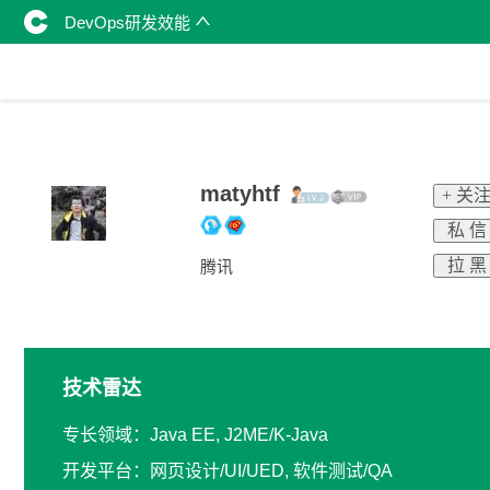
DevOps研发效能
matyhtf
+ 关
私 信
拉 黑
腾讯
技术雷达
专长领域：Java EE, J2ME/K-Java
开发平台：网页设计/UI/UED, 软件测试/QA