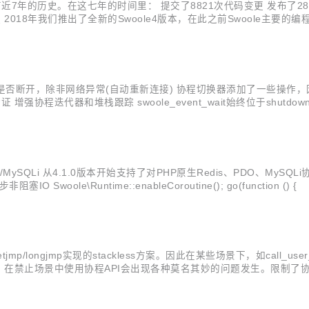
年的历史。在这七年的时间里： 提交了8821次代码变更 发布了287个版本 
星 协程 2018年我们推出了全新的Swoole4版本，在此之前Swool
程大大简化。使用Swoole4协程，既简单又强大。在未来的Swool
需要关心连接是否断开，除非网络异常(自动重新连接) 协程切换器添加了一些操
协程迭代器和堆栈跟踪 swoole_event_wait始终位于shutdown_
化 (除了exception等类) 增强的协程redis，现在它可以使用setO
MySQLi 从4.1.0版本开始支持了对PHP原生Redis、PDO、MySQLi协程化的
nction () { $redis = new redis; $retval = $redis->connect("127.0.0.
/longjmp实现的stackless方案。因此在某些场景下，如call_user_
场景中使用协程API会出现各种莫名其妙的问题发生。限制了协程的应用范围。
的上下文存储。实现了对所有PHP语法的支持。现在在任意PHP的函数，包括