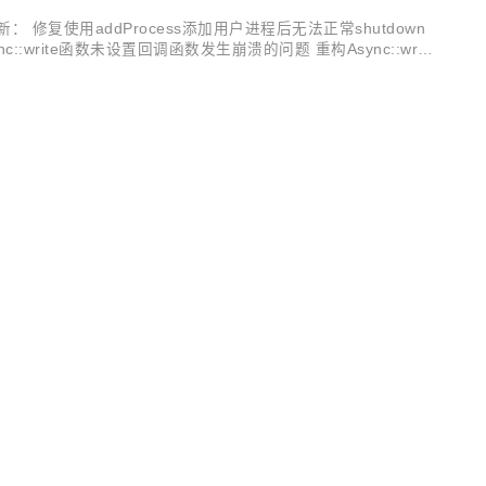
修复使用addProcess添加用户进程后无法正常shutdown
c::write函数未设置回调函数发生崩溃的问题 重构Async::writ
l...