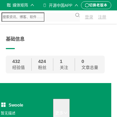
媒体矩阵
开源中国APP
切换老版本
登录
注册
基础信息
432
424
1
0
经验值
粉丝
关注
文章总量
Swoole
更多
暂无描述