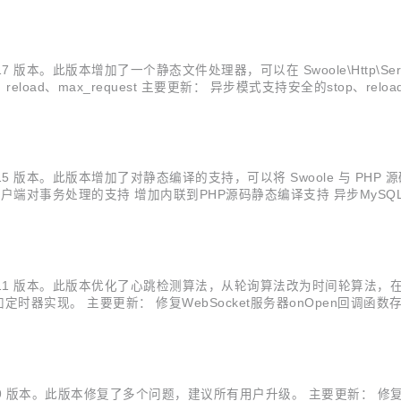
7 版本。此版本增加了一个静态文件处理器，可以在 Swoole\Http\Ser
load、max_request 主要更新： 异步模式支持安全的stop、reload
sendfile支持 增加42个新的单元测试脚本 ...
.15 版本。此版本增加了对静态编译的支持，可以将 Swoole 与 PHP
QL客户端对事务处理的支持 增加内联到PHP源码静态编译支持 异步MyS
mic->wait/wakeup函数，可使用原子计数实现通知和等待功能 修复Redis\
1.9.11 版本。此版本优化了心跳检测算法，从轮询算法改为时间轮算法
添加定时器实现。 主要更新： 修复WebSocket服务器onOpen回调
增加长度参数支持 异步客户端支持超时设置 修复Http服务器文件上传在5.6
9.9 版本。此版本修复了多个问题，建议所有用户升级。 主要更新： 修复真异