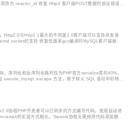
id 项改为 reactor_id 修复 Http2 客户端POST数据时协议错误问
。Http2.0与Http1.1最大的不同是2.0客户端可以支持并发请
socket的支持 修复低版本gcc编译时MySQL客户端崩溃
对http-p...
，序列化和反序列化耗时仅为PHP官方serialize库的40%，
e_mysql::escape 方法，用于转义 SQL 语句中的特殊
SSL方法ssl_c...
oole2.0协程PHP开发者可以已同步的方式编写代码，底层自动进
sync/await的实现方式相比，Swoole协程无需修改代码添加额外
客户端即可，使用更简单。另外Swo...