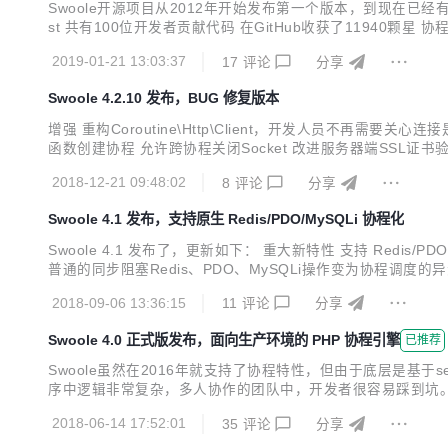
Swoole开源项目从2012年开始发布第一个版本，到现在已经有近7
st 共有100位开发者贡献代码 在GitHub收获了11940颗
编程逐渐成为我们唯一推荐使用的编程模式。协程将纷繁复杂异步编
2019-01-21 13:03:37
17
评论
分享
Swoole 4.2.10 发布，BUG 修复版本
增强 重构Coroutine\Http\Client，开发人员不再
函数创建协程 允许跨协程关闭Socket 改进服务器端SSL证书验证 增强
属性，否则可能会引发coredump 对于大多数内置类，不允许克隆和序列
2018-12-21 09:48:02
8
评论
分享
Swoole 4.1 发布，支持原生 Redis/PDO/MySQLi 协程化
Swoole 4.1 发布了，更新如下： 重大新特性 支持 Redis/PDO/
普通的同步阻塞Redis、PDO、MySQLi操作变为协程调度的异步非阻塞IO Swoole\Runtime::enableCoroutine(); go(fu
1", 6379); va...
2018-09-06 13:36:15
11
评论
分享
Swoole 4.0 正式版发布，面向生产环境的 PHP 协程引擎
已推荐
Swoole虽然在2016年就支持了协程特性，但由于底层是基于setjmp
序中逻辑非常复杂，多人协作的团队中，开发者很容易踩到坑。在禁止
实现了全新的协程内核。在保存PHP函数调用栈的基础上，增加了C栈
2018-06-14 17:52:01
35
评论
分享