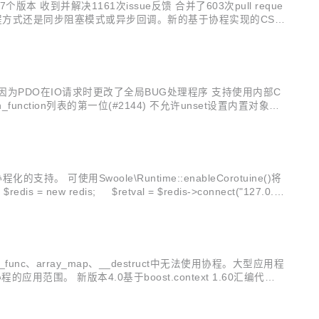
收到并解决1161次issue反馈 合并了603次pull reque
e主要的编程方式还是同步阻塞模式或异步回调。新的基于协程实现的CSP
e5版本，我们计划删除非协程的相关特性和代码，减少...
作，因为PDO在IO请求时更改了全局BUG处理程序 支持使用内部C
function列表的第一位(#2144) 不允许unset设置内置对象的
ption在...
支持。 可使用Swoole\Runtime::enableCorotuine()将
func、array_map、__destruct中无法使用协程。大型应用程
 新版本4.0基于boost.context 1.60汇编代码
call_user_func、反...