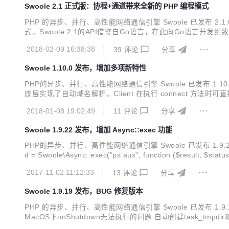
Swoole 2.1 正式版：协程+通道带来全新的 PHP 编程模式
PHP 的异步、并行、高性能网络通信引擎 Swoole 已发布 2.
式。Swoole 2.1的API借鉴自Go语言，在此向Go语言开发组致敬。 Coroutine go
han(128); $chan->push(1234); $ch...
2018-02-09 16:38:38
39
评论
分享
Swoole 1.10.0 发布，增加多项新特性
PHP的异步、并行、高性能网络通信引擎 Swoole 已发布 1.10
底层实现了自动域名解析。Client 在执行 connect 方法时可直接传入域名。 $c
woole_client $cli) { $cli->send("GET / HTTP/1...
2018-01-08 19:02:49
11
评论
分享
Swoole 1.9.22 发布，增加 Async::exec 功能
PHP的异步、并行、高性能网络通信引擎 Swoole 已发布 1.9.2
d = Swoole\Async::exec("ps aux", function ($result, $status) { var_dump(strlen($result), $stat
Client 复用连接时清理 S...
2017-11-02 11:12:33
13
评论
分享
Swoole 1.9.19 发布，BUG 修复版本
PHP 的异步、并行、高性能网络通信引擎 Swoole 已发布 1
MacOS下onShutdown无法执行的问题 自动创建task_tmpdir
在任何情况下使用 增加reload_async选项，可以控制异步重启的