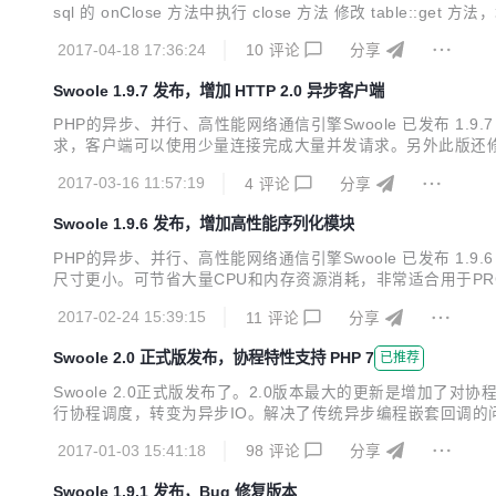
sql 的 onClose 方法中执行 close 方法 修改 table::ge
题 修复 swoole_async_dns_lookup 目标主机 IP 包含 0 
2017-04-18 17:36:24
10
评论
分享
Swoole 1.9.7 发布，增加 HTTP 2.0 异步客户端
PHP的异步、并行、高性能网络通信引擎Swoole 已发布 1.9.7 
求，客户端可以使用少量连接完成大量并发请求。另外此版还修复多个
的问题 增加swoole\http2\client新模块 修复BASE模式下s
2017-03-16 11:57:19
4
评论
分享
Swoole 1.9.6 发布，增加高性能序列化模块
PHP的异步、并行、高性能网络通信引擎Swoole 已发布 1.
尺寸更小。可节省大量CPU和内存资源消耗，非常适合用于PRC通信、
字符 修复添加超过1万个以上定时器时偶发崩溃的问题 增加swoole_seri
2017-02-24 15:39:15
11
评论
分享
Swoole 2.0 正式版发布，协程特性支持 PHP 7
已推荐
Swoole 2.0正式版发布了。2.0版本最大的更新是增加了对协
行协程调度，转变为异步IO。解决了传统异步编程嵌套回调的问题。 与No
的关键词。 与Go语言的goroutine相比，Swoole协程
2017-01-03 15:41:18
98
评论
分享
Swoole 1.9.1 发布，Bug 修复版本