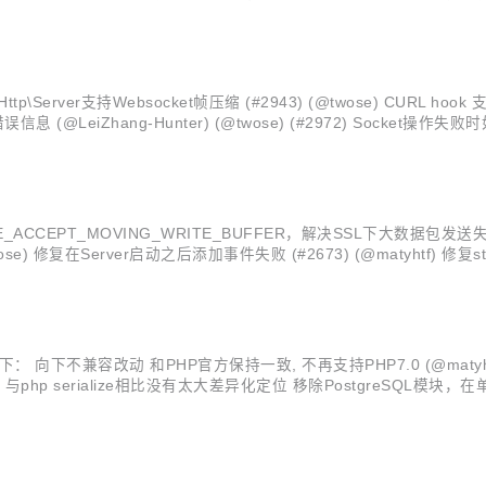
(@twose) C...
ttp\Server支持Websocket帧压缩 (#2943) (@twose) CURL hook 
会产生错误信息 (@LeiZhang-Hunter) (@twose) (#2972) 
_ACCEPT_MOVING_WRITE_BUFFER，解决SSL下大数据包发送失败 (
se) 修复在Server启动之后添加事件失败 (#2673) (@matyhtf) 修复st
t) 修复 ...
不兼容改动 和PHP官方保持一致, 不再支持PHP7.0 (@matyhtf) 移除S
serialize相比没有太大差异化定位 移除PostgreSQL模块，在单独的 e
外PostgreSQL目前用户量非常低, 并且缺少必要的单...