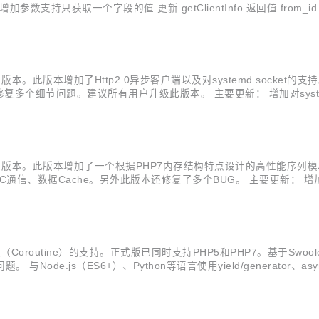
t 方法，增加参数支持只获取一个字段的值 更新 getClientInfo 返回值 from_
时返回值错误的问题 修复启用 tcmalloc...
版本。此版本增加了Http2.0异步客户端以及对systemd.socket的支持
细节问题。建议所有用户升级此版本。 主要更新： 增加对systemd.
hutdown时发生崩溃的问题 修复openssl-1.1配置检测存在错误问题 增加客户端
9.6 版本。此版本增加了一个根据PHP7内存结构特点设计的高性能序列模块
数据Cache。另外此版本还修复了多个BUG。 主要更新： 增加 swool
alize模块，PHP7下高性能序列化库 修复swoole_client->enable
程（Coroutine）的支持。正式版已同时支持PHP5和PHP7。基于Sw
de.js（ES6+）、Python等语言使用yield/generator、a
是内置式的，应用层代码无需添加go关键词启动协程，只需要使用封装好的协程