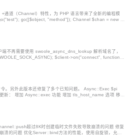
e）+通道（Channel）特性，为 PHP 语言带来了全新的编程模
"); go([$object, "method"]); Channel $chan = new c
需要使用 swoole_async_dns_lookup 解析域名了，
OCK_ASYNC); $client->on("connect", function(s
命令。另外此版本还修复了多个已知问题。 Async::Exec $pi
annel::push超过8K时创建临时文件失败导致崩溃的问题 修复
rve导致崩溃的问题 优化Server::bind方法的性能，使用自旋锁，允许
...